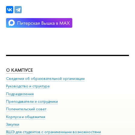
О КАМПУСЕ
ОБ
Сведения об образовательной организации
Мер
Руководство и структура
Мер
Подразделения
Дов
Преподаватели и сотрудники
Ол
Попечительский совет
При
Корпуса и общежития
При
Закупки
Ди
ВШЭ для студентов с ограниченными возможностями
До