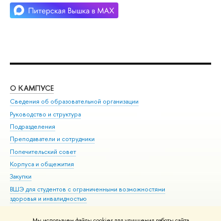
О КАМПУСЕ
ОБ
Сведения об образовательной организации
Мер
Руководство и структура
Мер
Подразделения
Дов
Преподаватели и сотрудники
Ол
Попечительский совет
При
Корпуса и общежития
При
Закупки
Ди
ВШЭ для студентов с ограниченными возможностями
До
здоровья и инвалидностью
Ас
Версия для слабовидящих
Обр
Мы используем файлы cookies для улучшения работы сайта