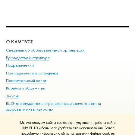
О КАМПУСЕ
ОБ
Сведения об образовательной организации
Мер
Руководство и структура
Мер
Подразделения
Дов
Преподаватели и сотрудники
Ол
Попечительский совет
При
Корпуса и общежития
При
Закупки
Ди
ВШЭ для студентов с ограниченными возможностями
До
здоровья и инвалидностью
Ас
Версия для слабовидящих
Обр
Мы используем файлы cookies для улучшения работы сайта
Единая платежная страница
НИУ ВШЭ и большего удобства его использования. Более
подробную информацию об использовании файлов cookies