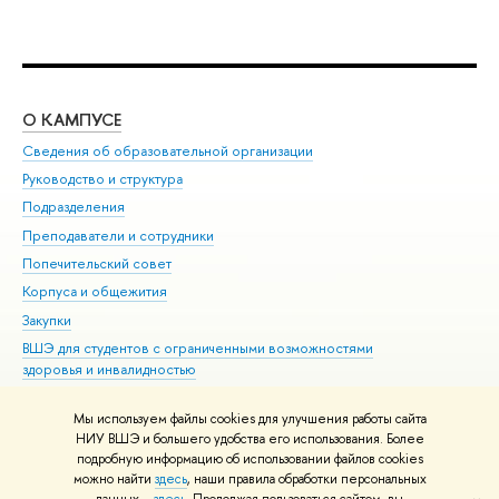
О КАМПУСЕ
ОБ
Сведения об образовательной организации
Мер
Руководство и структура
Мер
Подразделения
Дов
Преподаватели и сотрудники
Ол
Попечительский совет
При
Корпуса и общежития
При
Закупки
Ди
ВШЭ для студентов с ограниченными возможностями
До
здоровья и инвалидностью
Ас
Версия для слабовидящих
Обр
Мы используем файлы cookies для улучшения работы сайта
Единая платежная страница
НИУ ВШЭ и большего удобства его использования. Более
подробную информацию об использовании файлов cookies
можно найти
здесь
, наши правила обработки персональных