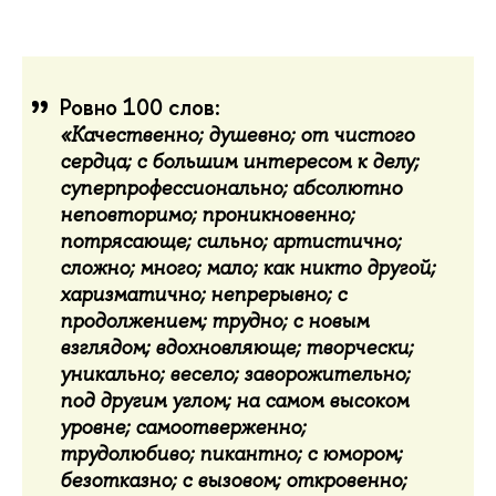
Ровно 100 слов:
«Качественно; душевно; от чистого
сердца; с большим интересом к делу;
суперпрофессионально; абсолютно
неповторимо; проникновенно;
потрясающе; сильно; артистично;
сложно; много; мало; как никто другой;
харизматично; непрерывно; с
продолжением; трудно; с новым
взглядом; вдохновляюще; творчески;
уникально; весело; заворожительно;
под другим углом; на самом высоком
уровне; самоотверженно;
трудолюбиво; пикантно; с юмором;
безотказно; с вызовом; откровенно;