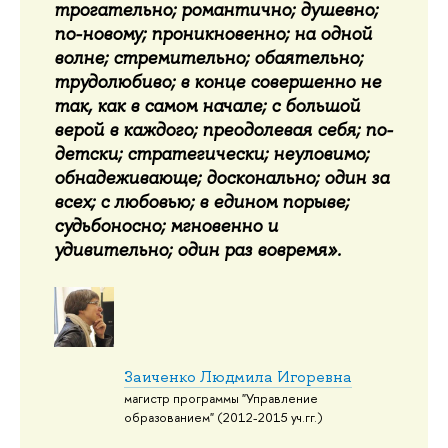
трогательно; романтично; душевно;
по-новому; проникновенно; на одной
волне; стремительно; обаятельно;
трудолюбиво; в конце совершенно не
так, как в самом начале; с большой
верой в каждого; преодолевая себя; по-
детски; стратегически; неуловимо;
обнадеживающе; досконально; один за
всех; с любовью; в едином порыве;
судьбоносно; мгновенно и
удивительно; один раз вовремя».
Заиченко Людмила Игоревна
магистр программы "Управление
образованием" (2012-2015 уч.гг.)