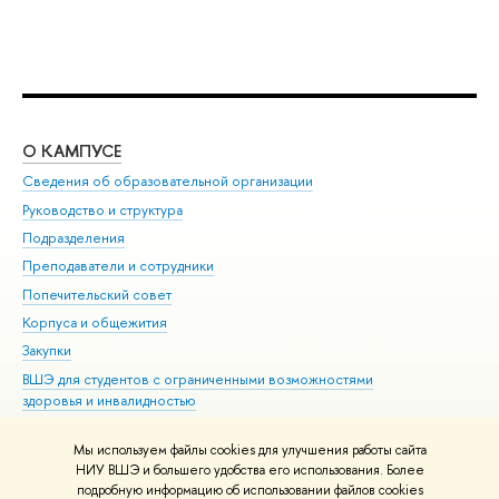
О КАМПУСЕ
ОБ
Сведения об образовательной организации
Мер
Руководство и структура
Мер
Подразделения
Дов
Преподаватели и сотрудники
Ол
Попечительский совет
При
Корпуса и общежития
При
Закупки
Ди
ВШЭ для студентов с ограниченными возможностями
До
здоровья и инвалидностью
Ас
Версия для слабовидящих
Обр
Мы используем файлы cookies для улучшения работы сайта
Единая платежная страница
НИУ ВШЭ и большего удобства его использования. Более
подробную информацию об использовании файлов cookies