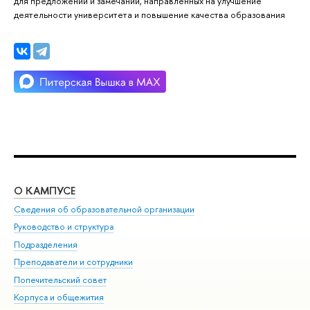
для предложений и замечаний, направленных на улучшение
деятельности университета и повышение качества образования
О КАМПУСЕ
ОБ
Сведения об образовательной организации
Мер
Руководство и структура
Мер
Подразделения
Дов
Преподаватели и сотрудники
Ол
Попечительский совет
При
Корпуса и общежития
При