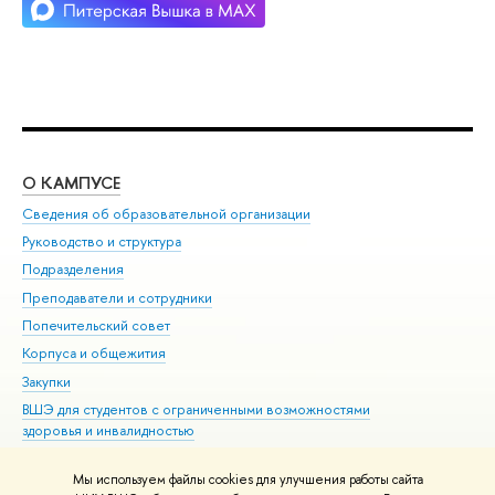
О КАМПУСЕ
ОБ
Сведения об образовательной организации
Мер
Руководство и структура
Мер
Подразделения
Дов
Преподаватели и сотрудники
Ол
Попечительский совет
При
Корпуса и общежития
При
Закупки
Ди
ВШЭ для студентов с ограниченными возможностями
До
здоровья и инвалидностью
Ас
Версия для слабовидящих
Обр
Мы используем файлы cookies для улучшения работы сайта
Единая платежная страница