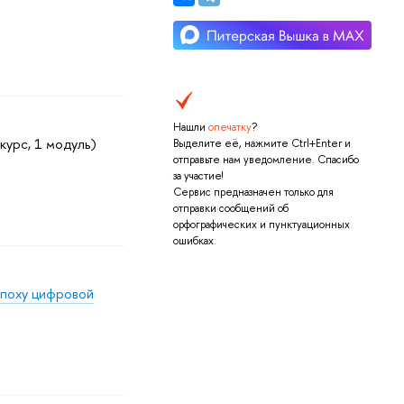
Нашли
опечатку
?
курс, 1 модуль)
Выделите её, нажмите Ctrl+Enter и
отправьте нам уведомление. Спасибо
за участие!
Сервис предназначен только для
отправки сообщений об
орфографических и пунктуационных
ошибках.
эпоху цифровой