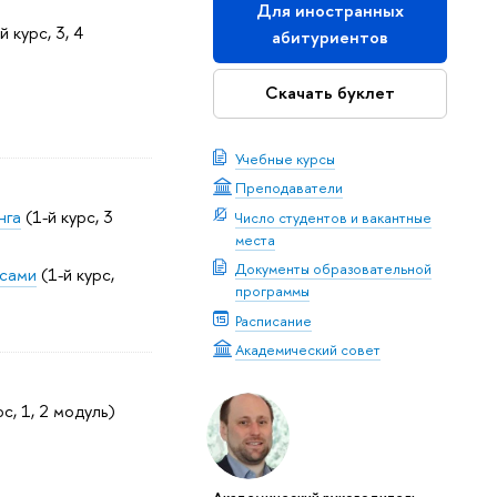
Для иностранных
й курс, 3, 4
абитуриентов
Скачать буклет
Учебные курсы
Преподаватели
нга
(1-й курс, 3
Число студентов и вакантные
места
Документы образовательной
ссами
(1-й курс,
программы
Расписание
Академический совет
рс, 1, 2 модуль)
Академический руководитель