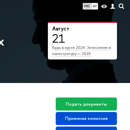
РУС
EN
Август
21
х
Будь в курсе 2026: Зачисление в
магистратуру — 2026
Подать документы
Приемная комиссия