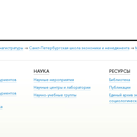
магистратуры
→
Санкт-Петербургская школа экономики и менеджмента
→
М
НАУКА
РЕСУРСЫ
уриентов
Научные мероприятия
Библиотека
Научные центры и лаборатории
Публикации
уриентов
Научно-учебные группы
Единый архив э
социологическ
ка