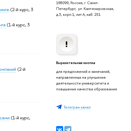
198099, Россия, г. Санкт-
Петербург, ул. Кантемировская,
тинге
(2-й курс, 3
д.3, корп.1, лит.А, каб. 251
нга
(1-й курс, 3
Выразительная кнопка
омпаний
(2-й
для предложений и замечаний,
направленных на улучшение
деятельности университета и
повышение качества образования
Телеграм канал
ссами
(1-й курс,