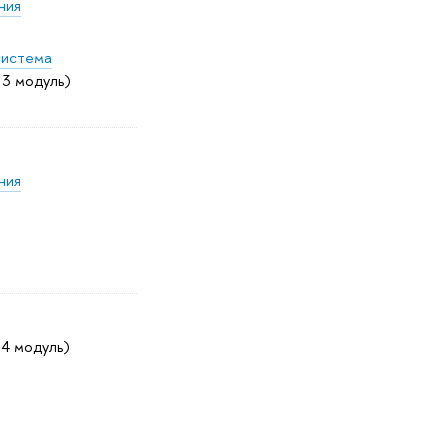
ния
система
, 3 модуль)
ния
, 4 модуль)