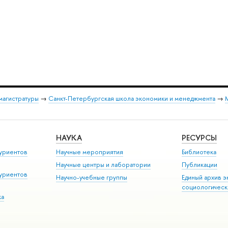
магистратуры
→
Санкт-Петербургская школа экономики и менеджмента
→
М
НАУКА
РЕСУРСЫ
уриентов
Научные мероприятия
Библиотека
Научные центры и лаборатории
Публикации
уриентов
Научно-учебные группы
Единый архив э
социологическ
ка