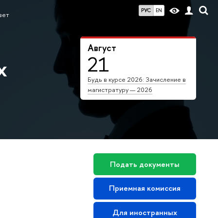
РУС
EN
вет
Август
21
х
Будь в курсе 2026: Зачисление в
магистратуру — 2026
Подать документы
Приемная комиссия
Для иностранных