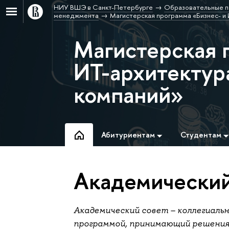
НИУ ВШЭ в Санкт-Петербурге
Образовательные п
менеджмента
Магистерская программа «Бизнес- и
Магистерская 
ИТ-архитектур
компаний»
Абитуриентам
Студентам
Академический
Академический совет – коллегиаль
программой, принимающий решения 