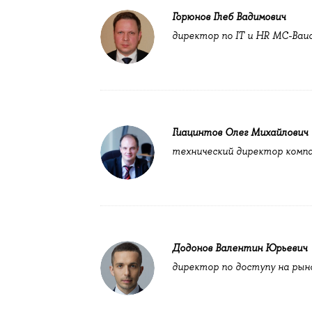
Горюнов Глеб Вадимович
директор по IT и HR МС-Bau
Гиацинтов Олег Михайлович
технический директор компа
Додонов Валентин Юрьевич
директор по доступу на рын