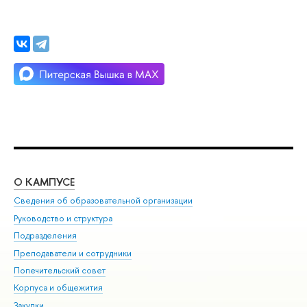
О КАМПУСЕ
ОБ
Сведения об образовательной организации
Мер
Руководство и структура
Мер
Подразделения
Дов
Преподаватели и сотрудники
Ол
Попечительский совет
При
Корпуса и общежития
При
Закупки
Ди