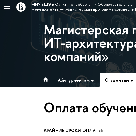
НИУ ВШЭ в Санкт-Петербурге
Образовательные п
менеджмента
Магистерская программа «Бизнес- и
Магистерская 
ИТ-архитектур
компаний»
Абитуриентам
Студентам
Оплата обучен
КРАЙНИЕ СРОКИ ОПЛАТЫ: