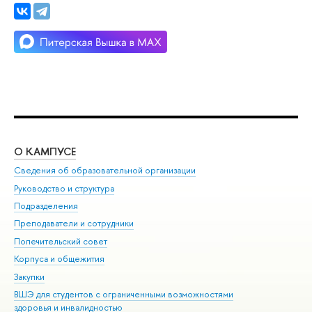
О КАМПУСЕ
ОБ
Сведения об образовательной организации
Мер
Руководство и структура
Мер
Подразделения
Дов
Преподаватели и сотрудники
Ол
Попечительский совет
При
Корпуса и общежития
При
Закупки
Ди
ВШЭ для студентов с ограниченными возможностями
До
здоровья и инвалидностью
Ас