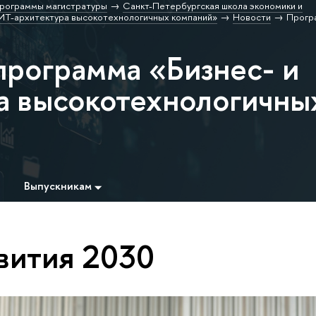
рограммы магистратуры
Санкт-Петербургская школа экономики и
 ИТ-архитектура высокотехнологичных компаний»
Новости
Прогр
программа «Бизнес- и
а высокотехнологичны
Выпускникам
вития 2030