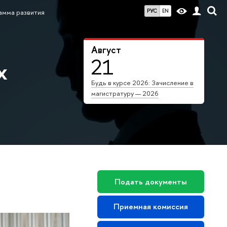
РУС
EN
амма развития
Август
21
х
Будь в курсе 2026: Зачисление в
магистратуру — 2026
Подать документы
Приемная комиссия