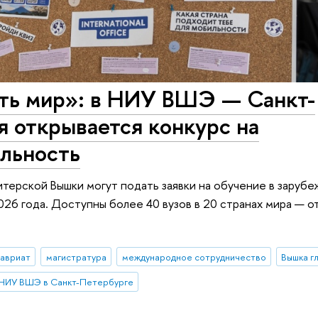
ть мир»: в НИУ ВШЭ — Санкт-
я открывается конкурс на
льность
итерской Вышки могут подать заявки на обучение в заруб
26 года. Доступны более 40 вузов в 20 странах мира — о
лавриат
магистратура
международное сотрудничество
Вышка г
НИУ ВШЭ в Санкт-Петербурге