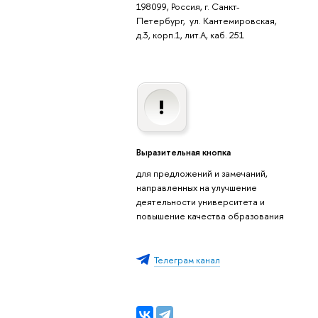
198099, Россия, г. Санкт-
Петербург, ул. Кантемировская,
д.3, корп.1, лит.А, каб. 251
Выразительная кнопка
для предложений и замечаний,
направленных на улучшение
деятельности университета и
повышение качества образования
Телеграм канал