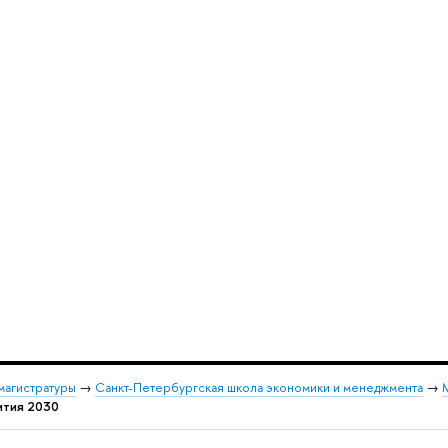
магистратуры
→
Санкт-Петербургская школа экономики и менеджмента
→
М
ития 2030