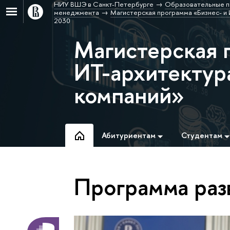
НИУ ВШЭ в Санкт-Петербурге
Образовательные п
менеджмента
Магистерская программа «Бизнес- и
2030
Магистерская 
ИТ-архитектур
компаний»
Абитуриентам
Студентам
Программа раз