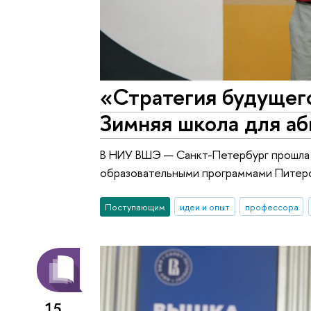
«Стратегия будущег
Зимняя школа для а
В НИУ ВШЭ — Санкт-Петербург прошла 
образовательными программами Питерс
Поступающим
идеи и опыт
профессора
15