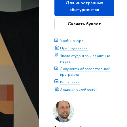
Для иностранных
абитуриентов
Скачать буклет
Учебные курсы
Преподаватели
Число студентов и вакантные
места
Документы образовательной
программы
Расписание
Академический совет
Академический руководитель