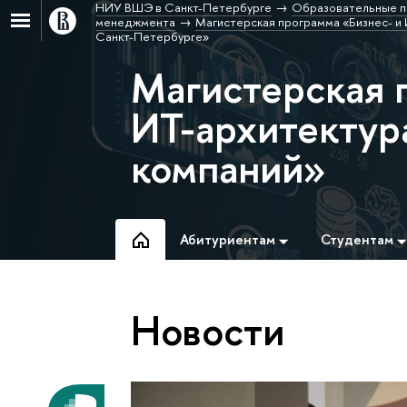
НИУ ВШЭ в Санкт-Петербурге
Образовательные п
менеджмента
Магистерская программа «Бизнес- и
Санкт-Петербурге»
Магистерская 
ИТ-архитектур
компаний»
Абитуриентам
Студентам
Новости