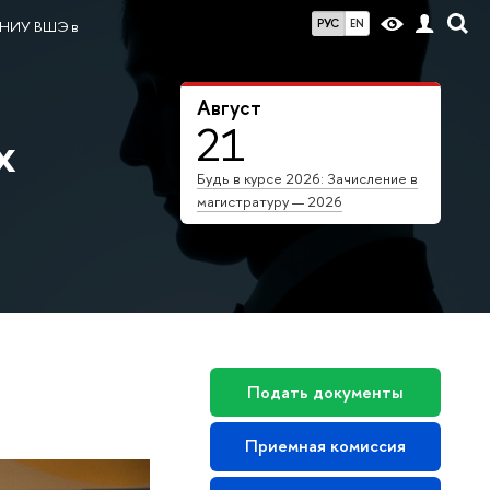
РУС
EN
«НИУ ВШЭ в
Август
21
х
Будь в курсе 2026: Зачисление в
магистратуру — 2026
Подать документы
Приемная комиссия