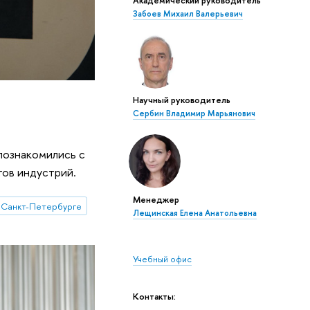
Забоев Михаил Валерьевич
Научный руководитель
Сербин Владимир Марьянович
познакомились с
тов индустрий.
Менеджер
 Санкт-Петербурге
Лещинская Елена Анатольевна
Учебный офис
Контакты: