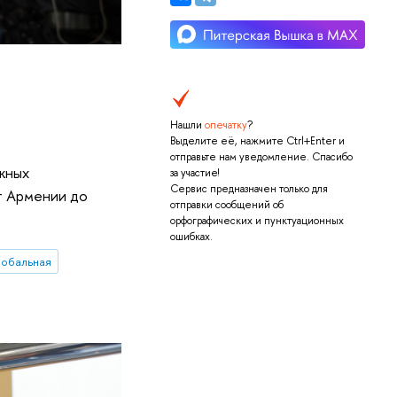
Нашли
опечатку
?
Выделите её, нажмите Ctrl+Enter и
отправьте нам уведомление. Спасибо
ежных
за участие!
Сервис предназначен только для
т Армении до
отправки сообщений об
орфографических и пунктуационных
ошибках.
лобальная