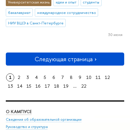
Университетская жизнь
идеи и опыт
студенты
бакалавриат
международное сотрудничество
НИУ ВШЭ в Санкт-Петербурге
30 июня
Следующая страница
1
2
3
4
5
6
7
8
9
10
11
12
13
14
15
16
17
18
19
...
22
О КАМПУСЕ
ОБ
Сведения об образовательной организации
Мер
Руководство и структура
Мер