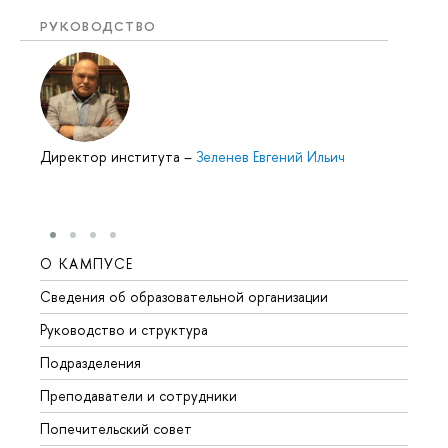
РУКОВОДСТВО
Директор института
–
Зеленев Евгений Ильич
О КАМПУСЕ
ОБР
Сведения об образовательной организации
Мероп
Руководство и структура
Мероп
Подразделения
Довуз
Преподаватели и сотрудники
Олим
Попечительский совет
Прием