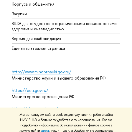
Корпуса и общежития
Прием
Закупки
Дипл
ВШЭ для студентов с ограниченными возможностями
Допол
здоровья и инвалидностью
Аспир
Версия для слабовидящих
Обрат
Единая платежная страница
http://www.minobrnauki.gov.ru/
Министерство науки и высшего образования РФ
https://edu.gov.ru/
Министерство просвещения РФ
https://elearning.hse.ru/mooc
Массовые открытые онлайн-курсы
Мы используем файлы cookies для улучшения работы сайта
НИУ ВШЭ и большего удобства его использования. Более
подробную информацию об использовании файлов cookies
можно найти
здесь
, наши правила обработки персональных