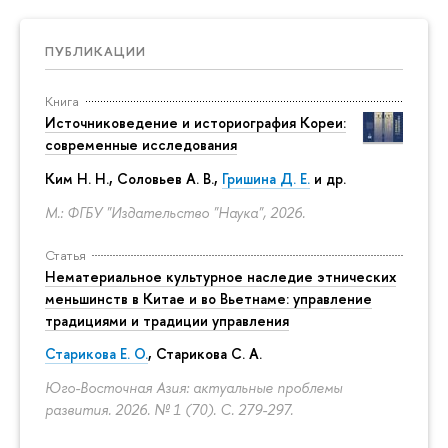
ПУБЛИКАЦИИ
Книга
Источниковедение и историография Кореи:
современные исследования
Ким Н. Н.
,
Соловьев А. В.
,
Гришина Д. Е.
и др.
М.: ФГБУ "Издательство "Наука", 2026.
Статья
Нематериальное культурное наследие этнических
меньшинств в Китае и во Вьетнаме: управление
традициями и традиции управления
Старикова Е. О.
,
Старикова С. А.
Юго-Восточная Азия: актуальные проблемы
развития. 2026. № 1 (70).
С. 279-297.