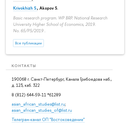
Krivokhizh S.
,
Akopov S.
Basic research program. WP BRP. National Research
University Higher School of Economics, 2019.
No. 65/PS/2019 .
Все публикации
КОНТАКТЫ
190068 г. Санкт-Петербург, Канала Грибоедова наб.,
д. 123, каб. 322
8 (812) 644-59-11 *61289
asian_african_studies@list.ru
;
asian_african_studies_of@list.ru
Телеграм-канал ОП "Востоковедение"