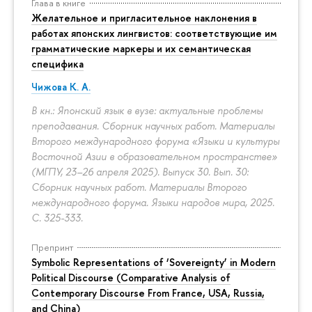
Глава в книге
Желательное и пригласительное наклонения в
работах японских лингвистов: соответствующие им
грамматические маркеры и их семантическая
специфика
Чижова К. А.
В кн.: Японский язык в вузе: актуальные проблемы
преподавания. Сборник научных работ. Материалы
Второго международного форума «Языки и культуры
Восточной Азии в образовательном пространстве»
(МГПУ, 23–26 апреля 2025). Выпуск 30. Вып. 30:
Сборник научных работ. Материалы Второго
международного форума. Языки народов мира, 2025.
С. 325-333.
Препринт
Symbolic Representations of ‘Sovereignty’ in Modern
Political Discourse (Comparative Analysis of
Contemporary Discourse From France, USA, Russia,
and China)