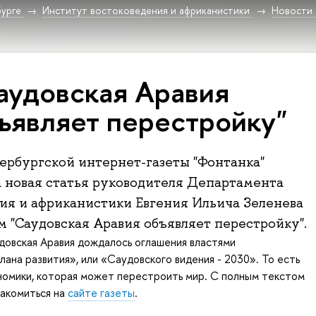
урге
Институт востоковедения и африканистики
Новости
аудовская Аравия
ъявляет перестройку"
ербургской интернет-газеты "Фонтанка"
 новая статья руководителя Департамента
ия и африканистики Евгения Ильича Зеленева
м "Саудовская Аравия объявляет перестройку".
довская Аравия дождалось оглашения властями
лана развития», или «Саудовского видения - 2030». То есть
номики, которая может перестроить мир. С полным текстом
накомиться на
сайте газеты
.