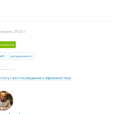
 апреля, 2016 г.
кспертиза
МИ
взгляд ученого
ститут востоковедения и африканистики