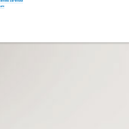
ленев Евгений
ьич