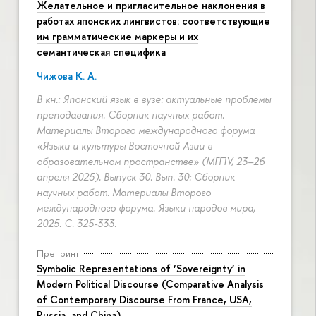
Желательное и пригласительное наклонения в
работах японских лингвистов: соответствующие
им грамматические маркеры и их
семантическая специфика
Чижова К. А.
В кн.: Японский язык в вузе: актуальные проблемы
преподавания. Сборник научных работ.
Материалы Второго международного форума
«Языки и культуры Восточной Азии в
образовательном пространстве» (МГПУ, 23–26
апреля 2025). Выпуск 30. Вып. 30: Сборник
научных работ. Материалы Второго
международного форума. Языки народов мира,
2025.
С. 325-333.
Препринт
Symbolic Representations of ‘Sovereignty’ in
Modern Political Discourse (Comparative Analysis
of Contemporary Discourse From France, USA,
Russia, and China)