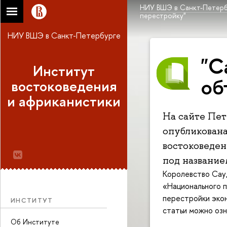
НИУ ВШЭ в Санкт-Петерб
перестройку"
НИУ ВШЭ в Санкт-Петербурге
"С
Институт
об
востоковедения
и африканистики
На сайте Пет
опубликована
востоковеден
под название
Королевство Сау
«Национального п
перестройки эко
ИНСТИТУТ
статьи можно оз
Об Институте