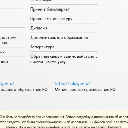
Прием в бакалавриат
Прием в магистратуру
Диплом+
жностями
Дополнительное образование
стью
Аспирантура
щих
Обратная связь и взаимодействие с
аница
получателями услуг
.gov.ru/
https://edu.gov.ru/
 высшего образования РФ
Министерство просвещения РФ
дреса и контакты
Условия использования материалов
 и большего удобства его использования. Более подробную информацию об испол
ности
Карта сайта
подтверждаете, что были проинформированы об использовании файлов cookies сай
данных. Вы можете отключить файлы cookies в настройках Вашего браузера.