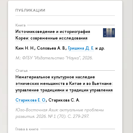
ПУБЛИКАЦИИ
Книга
Источниковедение и историография
Кореи: современные исследования
Ким Н. Н.
,
Соловьев А. В.
,
Гришина Д. Е.
и др.
М.: ФГБУ "Издательство "Наука", 2026.
Статья
Нематериальное культурное наследие
этнических меньшинств в Китае и во Вьетнаме:
управление традициями и традиции управления
Старикова Е. О.
,
Старикова С. А.
Юго-Восточная Азия: актуальные проблемы
развития. 2026. № 1 (70).
С. 279-297.
Глава в книге