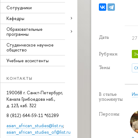
Сотрудники
Кафедры
Образовательные
программы
Дата
27
Студенческое научное
общество
Рубрики
Э
Учебные ассистенты
Темы
С
КОНТАКТЫ
190068 г. Санкт-Петербург,
Ин
В статье
Канала Грибоедова наб.,
упомянуты
д. 123, каб. 322
Персоны
8 (812) 644-59-11 *61289
asian_african_studies@list.ru
;
asian_african_studies_of@list.ru