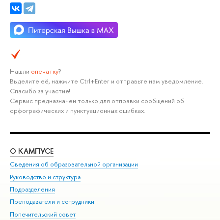
Нашли
опечатку
?
Выделите её, нажмите Ctrl+Enter и отправьте нам уведомление.
Спасибо за участие!
Сервис предназначен только для отправки сообщений об
орфографических и пунктуационных ошибках.
О КАМПУСЕ
ОБ
Сведения об образовательной организации
Мер
Руководство и структура
Мер
Подразделения
Дов
Преподаватели и сотрудники
Ол
Попечительский совет
При