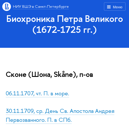
НИУ ВШЭ в Санкт-Петербурге
Меню
Биохроника Петра Великого
(1672-1725 гг.)
Сконе (Шона, Skåne), п-ов
06.11.1707, чт. П. в море.
30.11.1709, ср. День Св. Апостола Андрея
Первозванного. П. в СПб.