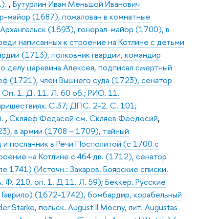
1).
,
Бутурлин Иван Меньшой Иванович
ер-майор (1687), пожалован в комнатные
 Архангельск (1693), генерал-майор (1700), в
реди написанных к строение на Котлине с детьми
ардии (1713), полковник гвардии, командир
по делу царевича Алексея, подписал смертный
ф (1721), член Вышнего суда (1723), сенатор
Оп. 1. Д. 11. Л. 60 об.; РИО. 11.
ришествиях. С.37; ДПС. 2-2. С. 101;
).
,
Скляеф Федасей см. Скляев Феодосий
,
3), в армии (1708 – 1709), тайный
 и посланник в Речи Посполитой (с 1700 с
оение на Котлине с 464 дв. (1712), сенатор
е 1741) (Источн.: Захаров. Боярские списки.
Ф. 210, оп. 1. Д 11. Л. 59); Беккер. Русские
, Гаврило) (1672-1742), бомбардир, корабельный
der Starke, польск. August II Mocny, лит. Augustas