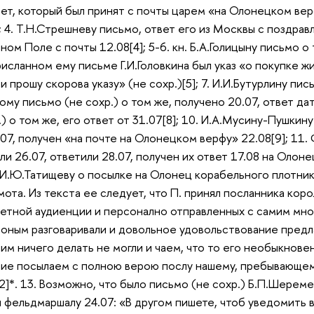
ет, который был принят с почты царем «на Олонецком верфу
 4. Т.Н.Стрешневу письмо, ответ его из Москвы с поздравл
ом Поле с почты 12.08[4]; 5-6. кн. Б.А.Голицыну письмо о т
рисланном ему письме Г.И.Головкина был указ «о покупке жи
и прошу скорова указу» (не сохр.)[5]; 7. И.И.Бутурлину пись
му письмо (не сохр.) о том же, получено 20.07, ответ дат
) о том же, его ответ от 31.07[8]; 10. И.А.Мусину-Пушкину
07, получен «на почте на Олонецком верфу» 22.08[9]; 11. 
ли 26.07, ответили 28.07, получен их ответ 17.08 на Олон
. И.Ю.Татищеву о посылке на Олонец корабельного плотник
рамота. Из текста ее следует, что П. принял посланника коро
етной аудиенции и персонално отправленных с самим мною
оным разговаривали и довольное удовольствование предлаг
им ничего делать не могли и чаем, что то его необыкновен
е посылаем с полною верою послу нашему, пребывающему
]*. 13. Возможно, что было письмо (не сохр.) Б.П.Шереме
л фельдмаршалу 24.07: «В другом пишете, чтоб уведомить в