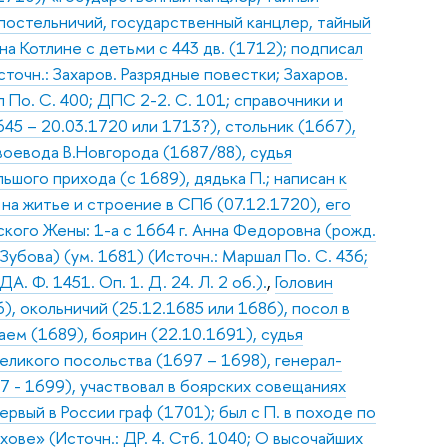
«постельничий, государственный канцлер, тайный
на Котлине с детьми с 443 дв. (1712); подписал
точн.: Захаров. Разрядные повестки; Захаров.
По. С. 400; ДПС 2-2. С. 101; справочники и
45 – 20.03.1720 или 1713?), стольник (1667),
 воевода В.Новгорода (1687/88), судья
ьшого прихода (с 1689), дядька П.; написан к
на житье и строение в СПб (07.12.1720), его
ского Жены: 1-а с 1664 г. Анна Федоровна (рожд.
Зубова) (ум. 1681) (Источн.: Маршал По. С. 436;
ДА. Ф. 1451. Оп. 1. Д. 24. Л. 2 об.).
,
Головин
), окольничий (25.12.1685 или 1686), посол в
аем (1689), боярин (22.10.1691), судья
еликого посольства (1697 – 1698), генерал-
7 - 1699), участвовал в боярских совещаниях
рвый в России граф (1701); был с П. в походе по
ове» (Источн.: ДР. 4. Стб. 1040; О высочайших