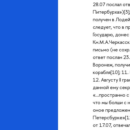
28.07 послал отв
Питербурха»)[3];
получен в Лодейн
следует, что в п
Государю, донес 
Кн.М.А.Черкасско
письмо (не сохр.
ответ послан 23.
Воронеж, получи
корабля[10]; 11
12. Августу II г
данной ему секр
«…пространно с 
что мы болши с н
оное предложени
Петерсбурке»[12
от 17.07, отвеча