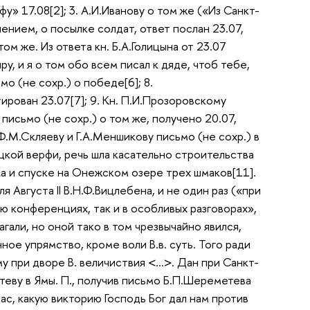
» 17.08[2]; 3. А.И.Иванову о том же («Из Санкт-
ением, о посылке солдат, ответ послан 23.07,
ом же. Из ответа кн. Б.А.Голицына от 23.07
ру, и я о том обо всем писал к дяде, чтоб тебе,
мо (не сохр.) о победе[6]; 8.
ирован 23.07[7]; 9. Кн. П.И.Прозоровскому
 письмо (не сохр.) о том же, получено 20.07,
Ф.М.Скляеву и Г.А.Меншикову письмо (не сохр.) в
ецкой верфи, речь шла касательно строительства
а и спуске на Онежском озере трех шмаков[11].
ля Августа II В.Н.Ф.Вицлебена, и не один раз («при
 конференциях, так и в особливых разговорах»,
али, но оной тако в том чрезвычайно явился,
ное упрямство, кроме воли В.в. суть. Того ради
 при дворе В. величиствия <…>. Дан при Санкт-
теву в Ямы. П., получив письмо Б.П.Шереметева
ас, какую викторию Господь Бог дал нам против