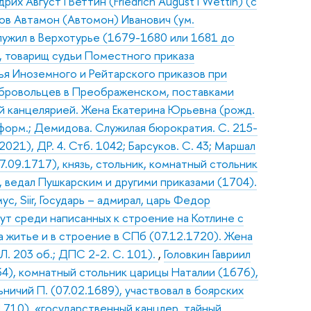
х Август I Веттин (Friedrich August I Wettin) (с
ов Автамон (Автомон) Иванович (ум.
служил в Верхотурье (1679-1680 или 1681 до
), товарищ судьи Поместного приказа
дья Иноземного и Рейтарского приказов при
обровольцев в Преображенском, поставками
ой канцелярией. Жена Екатерина Юрьевна (рожд.
форм.; Демидова. Служилая бюрократия. С. 215-
021), ДР. 4. Стб. 1042; Барсуков. С. 43; Маршал
09.1717), князь, стольник, комнатный стольник
, ведал Пушкарским и другими приказами (1704).
, Siir, Государь – адмирал, царь Федор
ут среди написанных к строение на Котлине с
а житье и в строение в СПб (07.12.1720). Жена
 Л. 203 об.; ДПС 2-2. С. 101).
,
Головкин Гавриил
34), комнатный стольник царицы Наталии (1676),
ничий П. (07.02.1689), участвовал в боярских
1710), «государственный канцлер, тайный