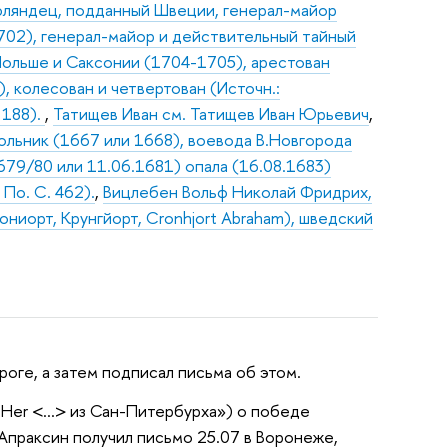
лифляндец, подданный Швеции, генерал-майор
1702), генерал-майор и действительный тайный
 Польше и Саксонии (1704-1705), арестован
, колесован и четвертован (Источн.:
 188).
,
Татищев Иван см. Татищев Иван Юрьевич
,
тольник (1667 или 1668), воевода В.Новгорода
1679/80 или 11.06.1681) опала (16.08.1683)
 По. С. 462).
,
Вицлебен Вольф Николай Фридрих,
ониорт, Крунгйорт, Cronhjort Abraham), шведский
роге, а затем подписал письма об этом.
 Her <…> из Сан-Питербурха») о победе
.Апраксин получил письмо 25.07 в Воронеже,