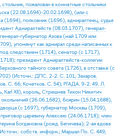
 стольник, пожалован в комнатные стольники
ска (22.08.1694)-20.02.1698), (или с
а (1694), полковник (1696), адмиралтеец, судья
зидент Адмиралтейств (08.03.1707), генерал-
 генерал-губернатор Азова (май 1709 или
709), упомянут как адмирал среди написанных к
 под следствием (1714), сенатор (с 1717),
.1718); президент Адмиралтейств-коллегии
Верховного тайного совета (1726), в отставке (с
02) (Источн.: ДПС. 2-2. С. 101; Захаров.
. С. 66; Кочетков. С. 54); РГАДА. 9-2. 49. Л.
Karl XII), король
,
Стрешнев Тихон Никитич
 окольничий (26.06.1682), боярин (15.04.1688),
 дворца (с 1697), губернатор Москвы (1709),
 приговор царевичу Алексею (24.06.1718); член
ерина Богдановна (рожд. Бегичева); 2-ая вдова
сточн.: собств. информ.; Маршал По. С. 449;