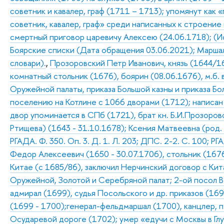
советник и кавалер, граф (1711 – 1713); упомянут как 
советник, кавалер, граф» среди написанных к строение 
смертный приговор царевичу Алексею (24.06.1718); (Ис
Боярские списки (Дата обращения 03.06.2021); Маршал 
словари).
,
Прозоровский Петр Иванович, князь (1644/16
комнатный стольник (1676), боярин (08.06.1676), м.б.
Оружейной палаты, приказа Большой казны и приказа Бол
поселению на Котлине с 1066 дворами (1712); написан 
двор упоминается в СПб (1721), брат кн. Б.И.Прозоров
Ртищева) (1643 - 31.10.1678); Ксения Матвеевна (род. 
РГАДА. Ф. 350. Оп. 3. Д. 1. Л. 203; ДПС. 2-2. С. 100; РГА
Федор Алексеевич (1650 - 30.07.1706), стольник (1676
Китае (с 1685/86), заключил Нерчинский договор с Кит
Оружейной, Золотой и Серебряной палат; 2-ой посол В
адмирал (1699), судья Посольского и др. приказов (169
(1699 - 1700);генерал-фельдмаршал (1700), канцлер, пе
Осударевой дороге (1702); умер «едучи с Москвы в Глух