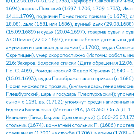
II) (12.05.1670-01.02.1733), курфюрст Саксонский Фридри
1694), король Польский (1697-1706; 1709-1733)
,
Иван
14.11.1709), подьячий Поместного приказа (с 1679), 
18.08), дьяк (1681 или 1686), думный дьяк (29.08.1688
(15.09.1689) и судья (20.04.1697), товарищ судьи и су
А.С.Шеине (22.02.1697), ведал набором даточных и д
амуниции и припасов для армии (с 1700), ведал Солян
Скрипицын), умер скоропостижно (Источн.: собств. ин
216; Захаров. Боярские списки (Дата обращения 12.06.2
По. С. 409).
,
Ромодановский Федор Юрьевич (1640 – 17.
(15.01.1693), судья Преображенского приказа (с 1686)
Носил множество прозвищ (князь-кесарь, генералиссимус
Плешбургский, царь и государь Плеспурхъский); упомян
сыном с 1231 дв. (1712); упомянут среди написанных н
Евдокия Васильевна. (Источн.: РГАДА.Ф.350. Оп. 3. Д. 1.
Иванович (Ганка, Гавриил Долговещный) (1660-23.07.17
стольник (1674), комнатный стольник П. (1686) постель
совещаниях (1700) на службе (1706), в армии (1709 – 