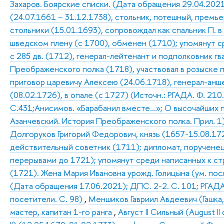
Захаров. Боярские списки. (Дата обращения 29.04.202
(24.07.1661 – 31.12.1738), стольник, потешный, премь
стольники (15.01.1693), сопровождал как спальник П. в
шведском плену (с 1700), обменен (1710); упомянут с
с 285 дв. (1712), генерал-лейтенант и подполковник гв
Преображенского полка (1718), участвовал в розыске 
приговор царевичу Алексею (24.06.1718), генерал-анше
(08.02.1726), в опале (с 1727) (Источн.: РГАДА. Ф. 210. 
С.431;Анисимов. «Барабанил вместе…»; О высочайших п
Азанчевский. История Преображенского полка. Прил. 1
Долгоруков Григорий Федорович, князь (1657-15.08.172
действительный советник (1711); дипломат, порученец
перерывами до 1721); упомянут среди написанных к стр
(1721). Жена Мария Ивановна урожд. Голицына (ум. посл
(Дата обращения 17.06.2021); ДПС. 2-2. С. 101; РГАДА. 
посетители. С. 98)
,
Меншиков Гавриил Авдеевич (Гашка
мастер, капитан 1-го ранга
,
Август II Сильный (August II 