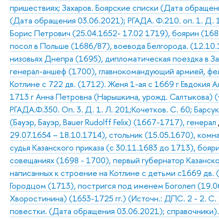
пришествиях; Захаров. Боярские списки (Дата обращени
(Дата обращения 03.06.2021); РГАДА. Ф.210. оп. 1. Д. 11
Борис Петрович (25.04.1652- 17.02 1719), боярин (1682
посол в Польше (1686/87), воевода Белгорода. (12.10
низовьях Днепра (1695), дипломатическая поездка в З
генерал-аншеф (1700), главнокомандующий армией, фе
Котлине с 722 дв. (1712). Женя 1-ая с 1669 г Евдокия А
1713 г Анна Петровна (Нарышкина, урожд. Салтыкова) (
РГАДА.Ф.350. Оп. 3. Д. 1. Л. 201;Кочетков. С. 60; Барсук
(Бауэр, Бауэр, Bauer Rudolff Felix) (1667-1717), генерал
29.07.1654 – 18.10.1714), стольник (15.05.1670), комн
судья Казанского приказа (с 30.11.1683 до 1713), бояр
совещаниях (1698 - 1700), первый губернатор Казанско
написанных к строение на Котлине с детьми с1669 дв. 
Городцом (1713), постригся под именем Боголеп (19.
Хворостинина) (1653-1725 гг.) (Источн.: ДПС. 2 - 2. С.
повестки. (Дата обращения 03.06.2021); справочники)