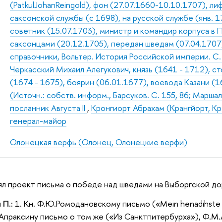
(PatkulJohanReingold), фон (27.07.1660-10.10.1707), 
саксонской службы (с 1698), на русской службе (янв. 
советник (15.07.1703), министр и командир корпуса в
саксонцами (20.12.1705), передан шведам (07.04.1707)
справочники, Вольтер. История Российской империи. С.
Черкасский Михаил Алегукович, князь (1641 - 1712), с
(1674 - 1675), боярин (06.01.1677), воевода Казани (
(Источн.: собств. информ., Барсуков. С. 155, 86; Маршал
посланник Августа II
,
Кронгиорт Абрахам (Крангйорт, Кр
генерал-майор
Олонецкая верфь (Олонец, Олонецкие верфи)
нял проект письма о победе над шведами на Выборгской до
 П.:
1. Кн. Ф.Ю.Ромодановскому письмо («Mein henadihste
М.Апраксину письмо о том же («Из Санктпитербурха»), Ф.М