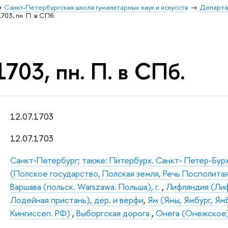
Санкт-Петербургская школа гуманитарных наук и искусств
Департа
1703, пн. П. в СПб.
1703, пн. П. в СПб.
12.07.1703
12.07.1703
Санкт-Петербург; также: Питербурх. Санкт- Петер-Бур
(Полское государство, Полская земля, Речь Посполита
Варшава (польск. Warszawa. Польша), г.
,
Лифляндия (Ли
Лодейная пристань), дер. и верфи
,
Ям (Ямы, Ямбург, Ям
Кингиссеп. РФ)
,
Выборгская дорога
,
Онега (Онежское),