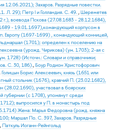
я 12.06.2021); Захаров. Разрядные повестки.
. Л. 29); Петр I и Голландия. С. 49.
,
Шереметев
 г.), воевода Пскова (27.08.1683 - 28.12.1684),
.1689 - 19.01.1697),командующий корпусом в
ап. Европу (1697-1699) , командующий конницей,
льдмаршал (1701); определен к поселению на
лексеевна (урожд. Чирикова) (ум. 1703); 2-ая с
ум. 1728) (Источн.: Словари и справочники;
ов. С. 30, 186).
,
Боур Родион Христофорович
,
Голицын Борис Алексеевич, князь (1651 или
атный стольник (1676), кравчий П. (23.02.1682),
ин (28.02.1690), участвовал в боярских
й губернии (с 1708), упомянут среди
(1712); выпросился у П. в монастырь под
06.1714) Жена: Марья Федоровна (рожд. княжна
 100; Маршал По. С. 397, Захаров. Разрядные
.
,
Паткуль Иоганн-Рейнгольд