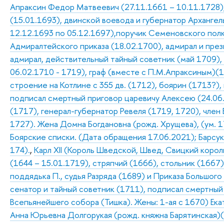
Апраксин Федор Матвеевич (27.11.1661 – 10.11.1728),
(15.01.1693), двинской воевода и губернатор Архангель
12.12.1693 по 05.12.1697),поручик Семеновского полк
Адмиралтейского приказа (18.02.1700), адмирал и пре
адмирал, действительный тайный советник (май 1709),
06.02.1710 - 1719), граф (вместе с П.М.Апраксиным)(1
строение на Котлине с 355 дв. (1712), боярин (1713?),
подписал смертный приговор царевичу Алексею (24.06
(1717), генерал-губернатор Ревеля (1719, 1720), член 
1727). Жена Домна Богдановна (рожд. Хрущева), (ум. 17
Боярские списки. (Дата обращения 17.06.2021); Барсуков
174).
,
Карл XII (Король Шведской, Швед, Свицкий король, 
(1644 – 15.01.1719), стряпчий (1666), стольник (1667)
поддядька П., судья Разряда (1689) и Приказа Большого
сенатор и тайный советник (1711), подписал смертный
Всепьянейшего собора (Тишка). Жены: 1-ая с 1670) Екат
Анна Юрьевна Долгорукая (рожд. княжна Барятинская)(И