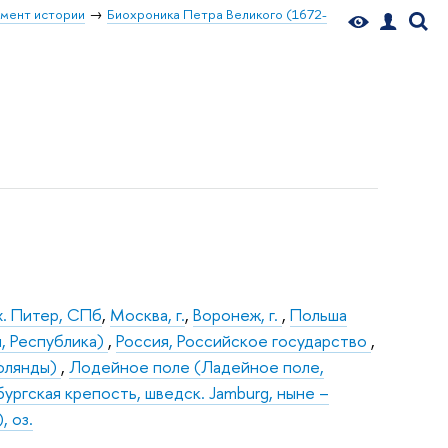
мент истории
Биохроника Петра Великого (1672-
х. Питер, СПб
,
Москва, г.
,
Воронеж, г.
,
Польша
я, Республика)
,
Россия, Российское государство
,
флянды)
,
Лодейное поле (Ладейное поле,
бургская крепость, шведск. Jamburg, ныне –
 оз.