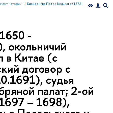
мент истории
Биохроника Петра Великого (1672-
1650 -
), окольничий
л в Китае (с
кий договор с
0.1691), судья
ряной палат; 2-ой
1697 – 1698),