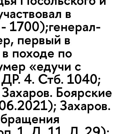
дья Посольского и
участвовал в
- 1700);генерал-
р, первый в
 в походе по
умер «едучи с
ДР. 4. Стб. 1040;
Захаров. Боярские
06.2021); Захаров.
обращения
. 1. Д. 11. Л. 29);