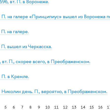
96, вт. П. в Воронеже.
с. П. на галере «Принципиус» вышел из Воронежа п
 П. на галере.
. П. вышел из Черкасска.
, вт. П., скорее всего, в Преображенском.
. П. в Кремле.
с. Николин день. П., вероятно, в Преображенском.
5
6
7
8
9
10
11
12
13
14
15
16
1