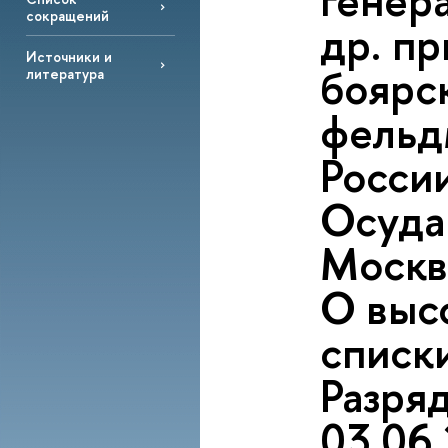
генер
сокращений
др. пр
Источники и
боярс
литература
фельд
России
Осуда
Москвы
О выс
списк
Разря
03.06.