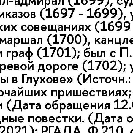
ал-адмирал (1699), су
иказов (1697 - 1699), 
ких совещаниях (1699 
маршал (1700), канцле
 граф (1701); был с П.
ревой дороге (1702); 
 в Глухове» (Источн.: 
очайших пришествиях; 
и (Дата обращения 12.
дные повестки. (Дата 
2021); РГАДА. Ф.210. оп