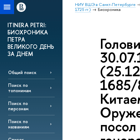
НИУ ВШЭ в Санкт-Петербурге
1725 гг.)
Биохроника
ITINERA PETRI:
БИОХРОНИКА
Голов
ПЕТРА
ВЕЛИКОГО ДЕНЬ
30.07.
ЗА ДНЕМ
(25.12
Общий поиск
1685/
Поиск по
топонимам
Китаем
Поиск по
Оруже
персонам
посол 
Поиск по
названиям
Список