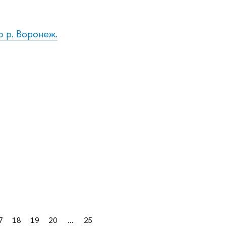
о р. Воронеж.
7
18
19
20
...
25