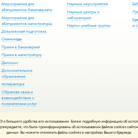
Мероприятия для
Научные мероприятия
Би
абитуриентов бакалавриата
Научные центры и
Пу
Мероприятия для
лаборатории
Ед
абитуриентов магистратуры
Научно-учебные группы
и 
Довузовская подготовка
Олимпиады
Прием в бакалавриат
Прием в магистратуру
Диплом+
Дополнительное
образование
Аспирантура
Обратная связь и
взаимодействие с
получателями услуг
 и большего удобства его использования. Более подробную информацию об испол
онтакты
Условия использования материалов
Политика конфиденциальност
подтверждаете, что были проинформированы об использовании файлов cookies сай
ботаны в
Школе дизайна НИУ ВШЭ
данных. Вы можете отключить файлы cookies в настройках Вашего браузера.