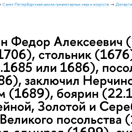
Санкт-Петербургская школа гуманитарных наук и искусств
Департа
ин Федор Алексеевич (
1706), стольник (1676
.1685 или 1686), посо
86), заключил Нерчинс
 (1689), боярин (22.1
йной, Золотой и Сереб
Великого посольства (