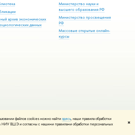
блиотека
Министерство науки и
высшего образования РФ
бликации
Министерство просвещения
иный архив экономических
РФ
социологических данных
Массовые открытые онлайн-
курсы
ьзовании файлов cookies можно найти
здесь
, наши правила обработки
и
Карта сайта
Редактору
✖
том НИУ ВШЭ и согласны с нашими правилами обработки персональных