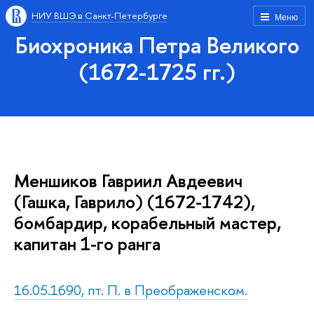
НИУ ВШЭ в Санкт-Петербурге
Меню
Биохроника Петра Великого
(1672-1725 гг.)
Меншиков Гавриил Авдеевич
(Гашка, Гаврило) (1672-1742),
бомбардир, корабельный мастер,
капитан 1-го ранга
16.05.1690, пт. П. в Преображенском.