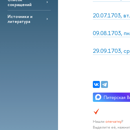
сокращений
20.07.1703, в
Источники и
литература
09.08.1703, п
29.09.1703, ср
Нашли
опечатку
?
Выделите её, нажмит