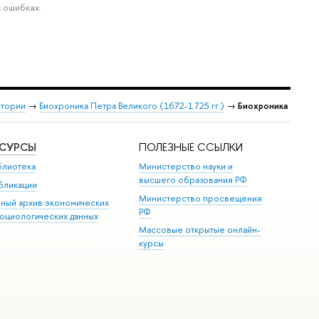
 ошибках.
стории
→
Биохроника Петра Великого (1672-1725 гг.)
→
Биохроника
ЕСУРСЫ
ПОЛЕЗНЫЕ ССЫЛКИ
блиотека
Министерство науки и
высшего образования РФ
бликации
Министерство просвещения
иный архив экономических
РФ
социологических данных
Массовые открытые онлайн-
курсы