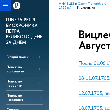
НИУ ВШЭ в Санкт-Петербурге
1725 гг.)
Биохроника
ITINERA PETRI:
БИОХРОНИКА
Вицле
ПЕТРА
ВЕЛИКОГО ДЕНЬ
Август
ЗА ДНЕМ
Общий поиск
После 01.06.1
Поиск по
топонимам
08-11.07.1703.
Поиск по
персонам
12.07.1703, пн
Поиск по
названиям
18.07.1703, вс
Список