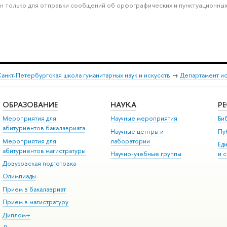
н только для отправки сообщений об орфографических и пунктуационных
анкт-Петербургская школа гуманитарных наук и искусств
→
Департамент и
ОБРАЗОВАНИЕ
НАУКА
Р
Мероприятия для
Научные мероприятия
Би
абитуриентов бакалавриата
Научные центры и
Пу
Мероприятия для
лаборатории
Ед
абитуриентов магистратуры
Научно-учебные группы
и 
Довузовская подготовка
Олимпиады
Прием в бакалавриат
Прием в магистратуру
Диплом+