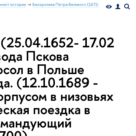
мент истории
Биохроника Петра Великого (1672-
(25.04.1652- 17.02
евода Пскова
посол в Польше
а. (12.10.1689 -
рпусом в низовьях
ская поездка в
командующий