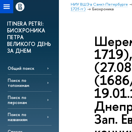
НИУ ВШЭ в Санкт-Петербурге
1725 гг.)
Биохроника
ITINERA PETRI:
БИОХРОНИКА
Шерем
ПЕТРА
ВЕЛИКОГО ДЕНЬ
1719),
ЗА ДНЕМ
(27.08
Общий поиск
(1686/
Поиск по
топонимам
19.01
Поиск по
Днепр
персонам
Зап. 
Поиск по
названиям
Список