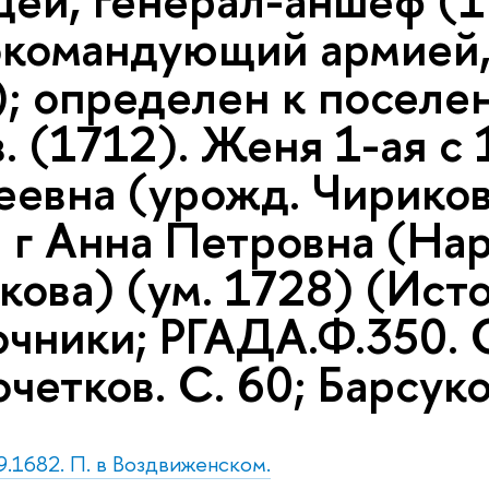
цей, генерал-аншеф (1
окомандующий армией
); определен к поселе
. (1712). Женя 1-ая с
евна (урожд. Чирикова
3 г Анна Петровна (На
ова) (ум. 1728) (Исто
чники; РГАДА.Ф.350. Оп
четков. С. 60; Барсуков
9.1682. П. в Воздвиженском.