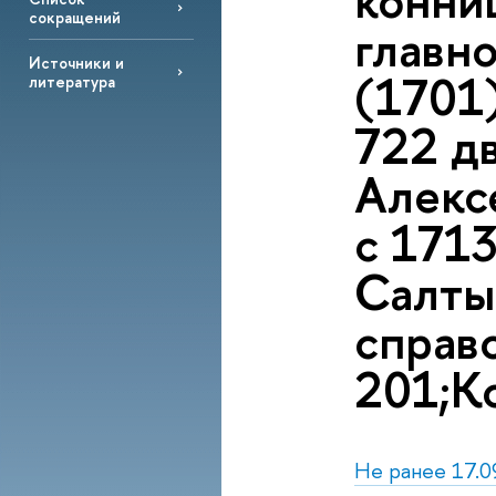
конни
сокращений
главн
Источники и
(1701
литература
722 дв
Алексе
с 171
Салтык
справо
201;Ко
Не ранее 17.0