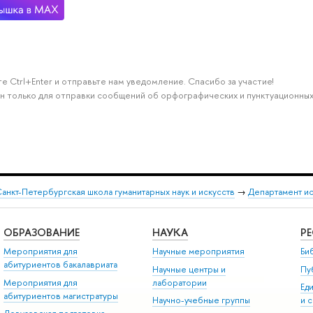
е Ctrl+Enter и отправьте нам уведомление. Спасибо за участие!
н только для отправки сообщений об орфографических и пунктуационных
анкт-Петербургская школа гуманитарных наук и искусств
→
Департамент и
ОБРАЗОВАНИЕ
НАУКА
Р
Мероприятия для
Научные мероприятия
Би
абитуриентов бакалавриата
Научные центры и
Пу
Мероприятия для
лаборатории
Ед
абитуриентов магистратуры
Научно-учебные группы
и 