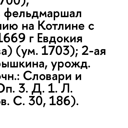
700),
, фельдмаршал
нию на Котлине с
 1669 г Евдокия
) (ум. 1703); 2-ая
рышкина, урожд.
чн.: Словари и
. 3. Д. 1. Л.
. С. 30, 186).