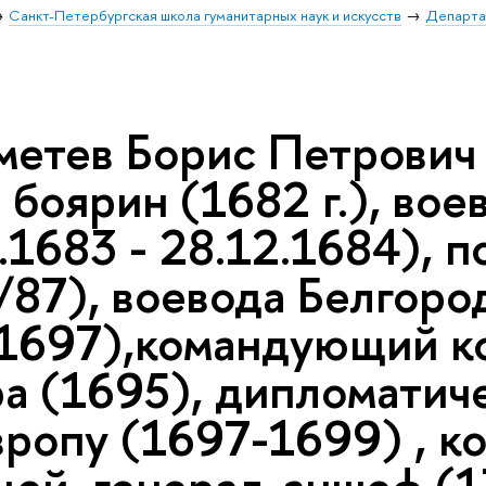
Санкт-Петербургская школа гуманитарных наук и искусств
Департа
етев Борис Петрович 
 боярин (1682 г.), во
.1683 - 28.12.1684), 
87), воевода Белгород
.1697),командующий ко
а (1695), дипломатиче
Европу (1697-1699) , 