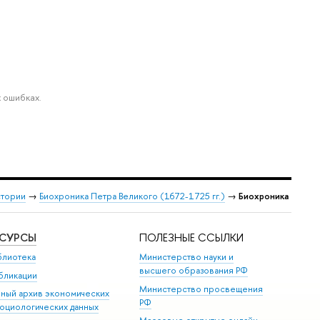
 ошибках.
стории
→
Биохроника Петра Великого (1672-1725 гг.)
→
Биохроника
ЕСУРСЫ
ПОЛЕЗНЫЕ ССЫЛКИ
блиотека
Министерство науки и
высшего образования РФ
бликации
Министерство просвещения
иный архив экономических
РФ
социологических данных