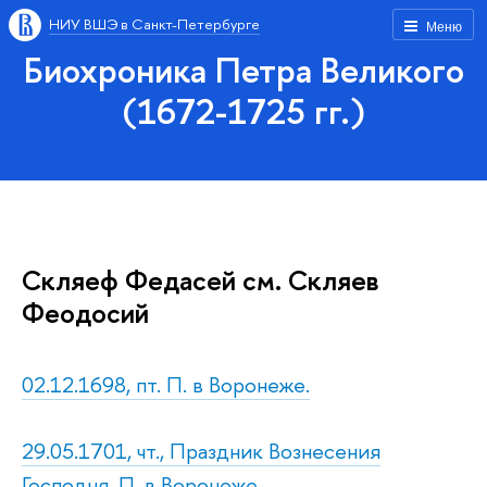
НИУ ВШЭ в Санкт-Петербурге
Меню
Биохроника Петра Великого
(1672-1725 гг.)
Скляеф Федасей см. Скляев
Феодосий
02.12.1698, пт. П. в Воронеже.
29.05.1701, чт., Праздник Вознесения
Господня. П. в Воронеже.