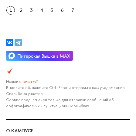
1
2
3
4
5
6
7
Нашли
опечатку
?
Выделите её, нажмите Ctrl+Enter и отправьте нам уведомление.
Спасибо за участие!
Сервис предназначен только для отправки сообщений об
орфографических и пунктуационных ошибках.
О КАМПУСЕ
ОБ