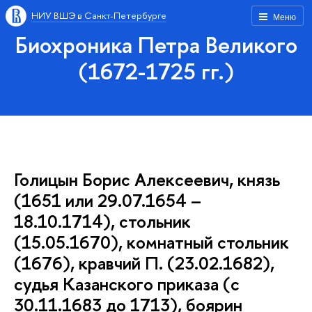
НИУ ВШЭ в Санкт-Петербурге
Меню
Биохроника Петра Великого
(1672-1725 гг.)
Голицын Борис Алексеевич, князь
(1651 или 29.07.1654 –
18.10.1714), стольник
(15.05.1670), комнатный стольник
(1676), кравчий П. (23.02.1682),
судья Казанского приказа (с
30.11.1683 до 1713), боярин