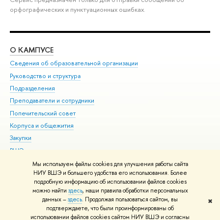
орфографических и пунктуационных ошибках.
О КАМПУСЕ
ОБ
Сведения об образовательной организации
Мер
Руководство и структура
Мер
Подразделения
Дов
Преподаватели и сотрудники
Ол
Попечительский совет
При
Корпуса и общежития
При
Закупки
Ди
ВШЭ для студентов с ограниченными возможностями
До
здоровья и инвалидностью
Ас
Мы используем файлы cookies для улучшения работы сайта
Версия для слабовидящих
НИУ ВШЭ и большего удобства его использования. Более
Обр
подробную информацию об использовании файлов cookies
Единая платежная страница
можно найти
здесь
, наши правила обработки персональных
данных –
здесь
. Продолжая пользоваться сайтом, вы
✖
Редактору
подтверждаете, что были проинформированы об
© НИУ ВШЭ 1993–2026
Адреса и контакты
Условия использования
использовании файлов cookies сайтом НИУ ВШЭ и согласны