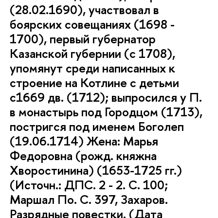
(28.02.1690), участвовал в
боярских совещаниях (1698 -
1700), первый губернатор
Казанской губернии (с 1708),
упомянут среди написанных к
строение на Котлине с детьми
с1669 дв. (1712); выпросился у П.
в монастырь под Городцом (1713),
постригся под именем Боголеп
(19.06.1714) Жена: Марья
Федоровна (рожд. княжна
Хворостинина) (1653-1725 гг.)
(Источн.: ДПС. 2 - 2. С. 100;
Маршал По. С. 397, Захаров.
Разрядные повестки. (Дата