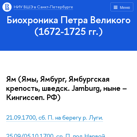
НИУ ВШЭ в Санкт-Петербурге
Меню
Биохроника Петра Великого
(1672-1725 гг.)
Ям (Ямы, Ямбург, Ямбургская
крепость, шведск. Jamburg, ныне –
Кингиссеп. РФ)
21.09.1700, сб. П. на берегу р. Луги.
25.09/05.10.1700, ср. П. под Нарвой.