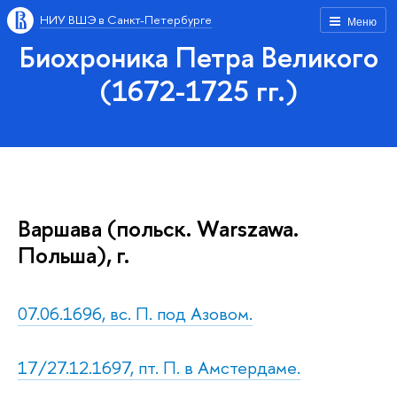
НИУ ВШЭ в Санкт-Петербурге
Меню
Биохроника Петра Великого
(1672-1725 гг.)
Варшава (польск. Warszawa.
Польша), г.
07.06.1696, вс. П. под Азовом.
17/27.12.1697, пт. П. в Амстердаме.