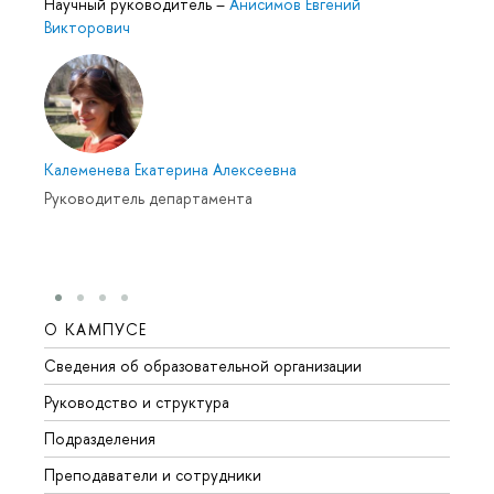
Научный руководитель
–
Анисимов Евгений
Викторович
Калеменева Екатерина Алексеевна
Руководитель департамента
О КАМПУСЕ
ОБР
Сведения об образовательной организации
Мероп
Руководство и структура
Мероп
Подразделения
Довуз
Преподаватели и сотрудники
Олим