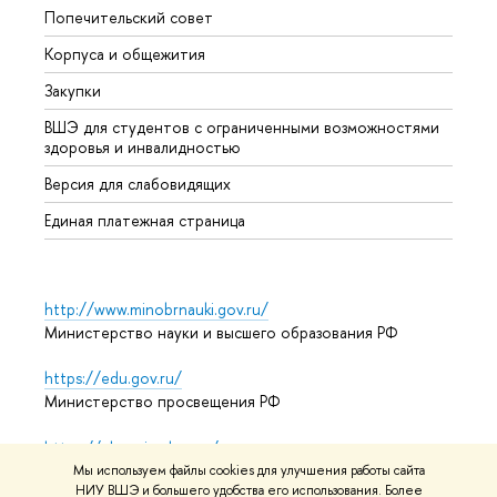
Попечительский совет
Прием
Корпуса и общежития
Прием
Закупки
Дипл
ВШЭ для студентов с ограниченными возможностями
Допол
здоровья и инвалидностью
Аспир
Версия для слабовидящих
Обрат
Единая платежная страница
http://www.minobrnauki.gov.ru/
Министерство науки и высшего образования РФ
https://edu.gov.ru/
Министерство просвещения РФ
https://elearning.hse.ru/mooc
Массовые открытые онлайн-курсы
Мы используем файлы cookies для улучшения работы сайта
НИУ ВШЭ и большего удобства его использования. Более