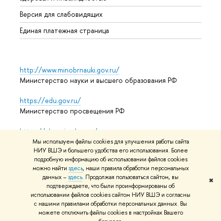
Аспир
Версия для слабовидящих
Обрат
Единая платежная страница
http://www.minobrnauki.gov.ru/
Министерство науки и высшего образования РФ
https://edu.gov.ru/
Министерство просвещения РФ
https://elearning.hse.ru/mooc
Массовые открытые онлайн-курсы
Мы используем файлы cookies для улучшения работы сайта
НИУ ВШЭ и большего удобства его использования. Более
подробную информацию об использовании файлов cookies
можно найти
здесь
, наши правила обработки персональных
© НИУ ВШЭ 1993–2026
Адреса и контакты
Условия
данных –
здесь
. Продолжая пользоваться сайтом, вы
✖
подтверждаете, что были проинформированы об
использования материалов
Политика конфиденциальности
использовании файлов cookies сайтом НИУ ВШЭ и согласны
Карта сайта
с нашими правилами обработки персональных данных. Вы
можете отключить файлы cookies в настройках Вашего
Редактору