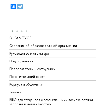
О КАМПУСЕ
ОБР
Сведения об образовательной организации
Мероп
Руководство и структура
Мероп
Подразделения
Довуз
Преподаватели и сотрудники
Олим
Попечительский совет
Прием
Корпуса и общежития
Прием
Закупки
Дипл
ВШЭ для студентов с ограниченными возможностями
Допол
здоровья и инвалидностью