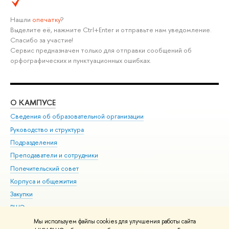
Нашли
опечатку
?
Выделите её, нажмите Ctrl+Enter и отправьте нам уведомление.
Спасибо за участие!
Сервис предназначен только для отправки сообщений об
орфографических и пунктуационных ошибках.
О КАМПУСЕ
ОБ
Сведения об образовательной организации
Мер
Руководство и структура
Мер
Подразделения
Дов
Преподаватели и сотрудники
Ол
Попечительский совет
При
Корпуса и общежития
При
Закупки
Ди
ВШЭ для студентов с ограниченными возможностями
До
здоровья и инвалидностью
Ас
Мы используем файлы cookies для улучшения работы сайта