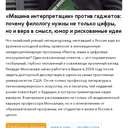
«Машина интерпретации» против гаджетов:
почему филологу нужны не только цифры,
но и вера в смысл, юмор и рискованные идеи
Что чилийский учёный-литературовед, мечтавший о России ещё во
времена холодной войны, привносит в инновационную
междисциплинарную программу «Тексты, языки и цифровые
инструменты»? Один из возможных ответов — это поразительно
глобальный, глубоко человечный и освежающе ироничный взгляд.
Рикардо Монсальве начал работать в Вышке в 2024 году после
защиты докторской диссертации в одном из самых престижных
университетов США. Он не только профессор литературы и
латиноамериканского искусства, но и писатель, чей недавний
роман повествует о будущем, в котором гуманитарные науки
вымерли. В материале рассказываем не только об академической
карьере профессора Монсальве, но и о впечатлениях от
образовательной программы, её студентах и жизни в России в
целом.
Свободное общение
идеи и опыт
профессора