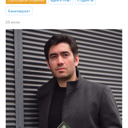
Свободное общение
идеи и опыт
студенты
бакалавриат
20 июля