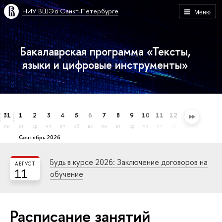
НИУ ВШЭ в Санкт-Петербурге
Меню
Бакалаврская программа «Тексты,
языки и цифровые инструменты»
31
1
2
3
4
5
6
7
8
9
10
11
12
13
14
15
пн
вт
ср
чт
пт
сб
вс
пн
вт
ср
чт
пт
сб
вс
пн
вт
сентябрь 2026
Будь в курсе 2026: Заключение договоров на
АВГУСТ
11
обучение
Расписание занятий