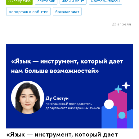
Экспертиза
лектории
идеи и опыт
мастер-классы
репортаж о событии
бакалавриат
23 апреля
«Язык — инструмент, который дает