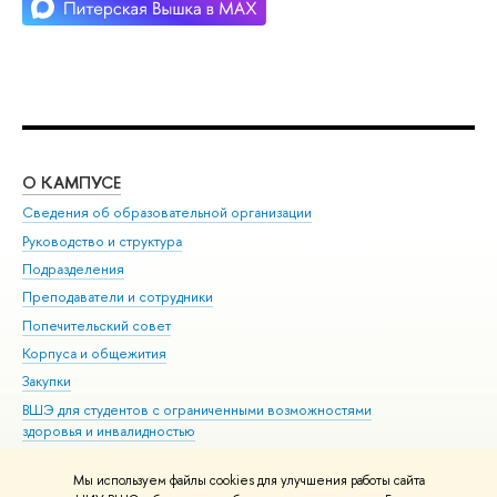
О КАМПУСЕ
ОБ
Сведения об образовательной организации
Мер
Руководство и структура
Мер
Подразделения
Дов
Преподаватели и сотрудники
Ол
Попечительский совет
При
Корпуса и общежития
При
Закупки
Ди
ВШЭ для студентов с ограниченными возможностями
До
здоровья и инвалидностью
Ас
Версия для слабовидящих
Обр
Мы используем файлы cookies для улучшения работы сайта
Единая платежная страница