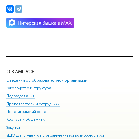
О КАМПУСЕ
ОБ
Сведения об образовательной организации
Мер
Руководство и структура
Мер
Подразделения
Дов
Преподаватели и сотрудники
Ол
Попечительский совет
При
Корпуса и общежития
При
Закупки
Ди
ВШЭ для студентов с ограниченными возможностями
До