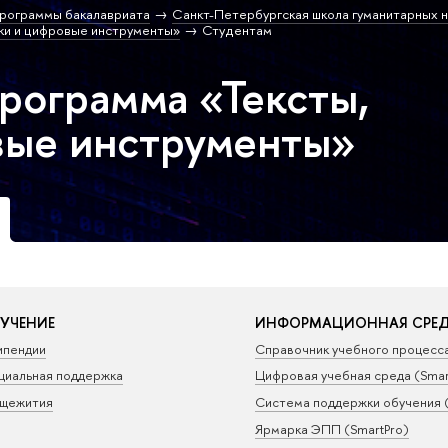
рограммы бакалавриата
Санкт-Петербургская школа гуманитарных н
ки и цифровые инструменты»
Студентам
программа «Тексты,
вые инструменты»
УЧЕНИЕ
ИНФОРМАЦИОННАЯ СРЕ
ипендии
Справочник учебного процесс
циальная поддержка
Цифровая учебная среда (Sma
щежития
Система поддержки обучения 
Ярмарка ЭПП (SmartPro)