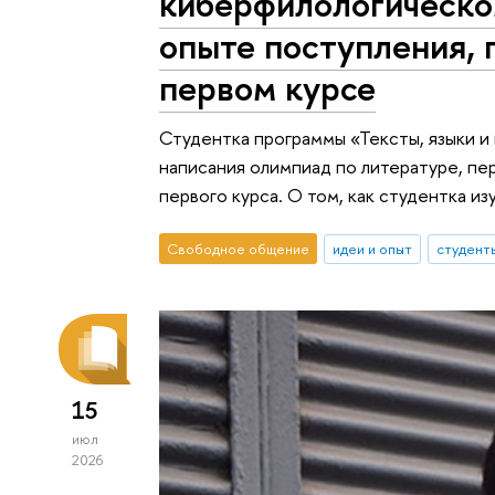
киберфилологическо
опыте поступления, 
первом курсе
Студентка программы «Тексты, языки и
написания олимпиад по литературе, пе
первого курса. О том, как студентка из
Свободное общение
идеи и опыт
студент
15
июл
2026