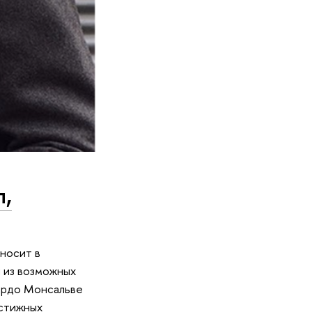
л,
носит в
 из возможных
кардо Монсальве
естижных