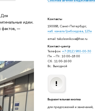
Соколова Евгения Владиславовна
 Для
Контакты
ригинальные идеи.
190068, Санкт-Петербург,
х фактов, —
наб. канала Грибоедова, 123а
email: takolesnikova@hse.ru
Контакт-центр
Телефон:
+7 (812) 980-00-30
Пн. – Пт.: 10:00–18:00
Сб.: 11:00-16:00
Вс.: Выходной
Выразительная кнопка
для предложений и замечаний,