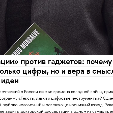
ции» против гаджетов: почему
олько цифры, но и вера в смыс
 идеи
мечтавший о России ещё во времена холодной войны, прив
ограмму «Тексты, языки и цифровые инструменты»? Один
й, глубоко человечный и освежающе ироничный взгляд. Ри
осле защиты докторской диссертации в одном из самых пр