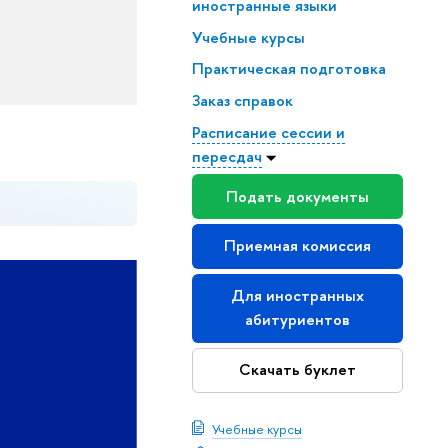
иностранные языки
Учебные курсы
Практическая подготовка
Заказ справок
Расписание сессии и
пересдач
Подать документы
Приемная комиссия
Для иностранных
абитуриентов
Скачать буклет
Учебные курсы