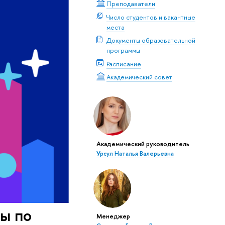
Преподаватели
Число студентов и вакантные
места
Документы образовательной
программы
Расписание
Академический совет
Академический руководитель
Урсул Наталья Валерьевна
ты по
Менеджер