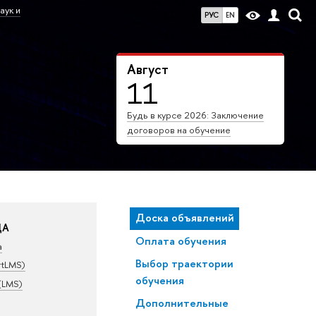
аук и
РУС
EN
Август
11
Будь в курсе 2026: Заключение
договоров на обучение
Доска объявлений
ДА
Оплата обучения
а
Выбор траектории
rtLMS)
обучения
(LMS)
Дополнительные