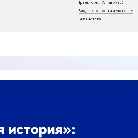
Траектория (SmartWay)
Вход в корпоративную почту
Библиотека