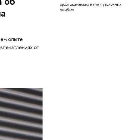
а об
орфографических и пунктуационных
на
ошибках.
оем опыте
 впечатлениях от