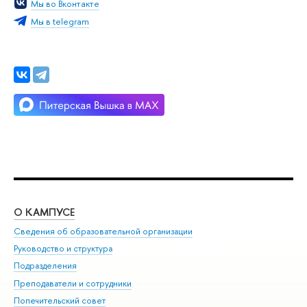
Мы во Вконтакте
Мы в telegram
О КАМПУСЕ
ОБ
Сведения об образовательной организации
Мер
Руководство и структура
Мер
Подразделения
Дов
Преподаватели и сотрудники
Ол
Попечительский совет
При