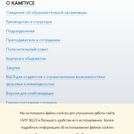
О КАМПУСЕ
О
Сведения об образовательной организации
Ме
Руководство и структура
Ме
Подразделения
До
Преподаватели и сотрудники
Ол
Попечительский совет
Пр
Корпуса и общежития
Пр
Закупки
Ди
ВШЭ для студентов с ограниченными возможностями
До
здоровья и инвалидностью
Ас
Версия для слабовидящих
Обр
Единая платежная страница
Мы используем файлы cookies для улучшения работы сайта
НИУ ВШЭ и большего удобства его использования. Более
подробную информацию об использовании файлов cookies
Редактору