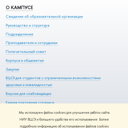
О КАМПУСЕ
О
Сведения об образовательной организации
Ме
Руководство и структура
Ме
Подразделения
До
Преподаватели и сотрудники
Ол
Попечительский совет
Пр
Корпуса и общежития
Пр
Закупки
Ди
ВШЭ для студентов с ограниченными возможностями
До
здоровья и инвалидностью
Ас
Версия для слабовидящих
Обр
Единая платежная страница
Мы используем файлы cookies для улучшения работы сайта
НИУ ВШЭ и большего удобства его использования. Более
подробную информацию об использовании файлов cookies
Редактору