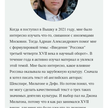
Когда
я поступил в Вышку в 2021 году, мне было
интересно изучать что-то, связанное с иноземцами
Московии. Тогда Адриан Александрович помог мне
с формулировкой темы: «Введение "Россики"
третьей четверти XVII века в научный оборот». В
течение года я активно изучал материал и увлекся
этой темой. Мне было интересно, какое влияние
Россика оказывала на зарубежную культуру. Сначала
я хотел писать текст об английских авторах:
Шекспире, Мильтоне и Дефо. Но потом понял, что
не могу сделать качественный текст о трех таких
значимых деятелях культуры. И выбор пал на Джона
Мильтона, потому что я как раз занимался XVII
веком, для меня это было уже что-то знакомое.