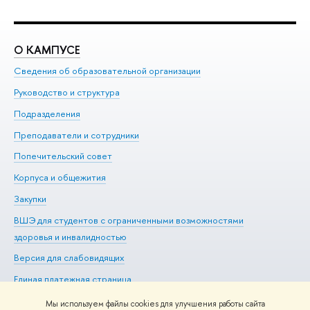
О КАМПУСЕ
О
Сведения об образовательной организации
Ме
Руководство и структура
Ме
Подразделения
До
Преподаватели и сотрудники
Ол
Попечительский совет
Пр
Корпуса и общежития
Пр
Закупки
Ди
ВШЭ для студентов с ограниченными возможностями
До
здоровья и инвалидностью
Ас
Версия для слабовидящих
Обр
Единая платежная страница
Мы используем файлы cookies для улучшения работы сайта