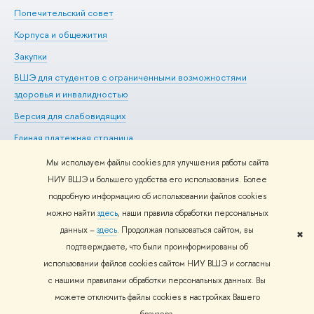
Попечительский совет
Пр
Корпуса и общежития
Пр
Закупки
Ди
ВШЭ для студентов с ограниченными возможностями
До
здоровья и инвалидностью
Ас
Версия для слабовидящих
Обр
Единая платежная страница
Мы используем файлы cookies для улучшения работы сайта
НИУ ВШЭ и большего удобства его использования. Более
подробную информацию об использовании файлов cookies
Редактору
можно найти
здесь
, наши правила обработки персональных
© НИУ ВШЭ 1993–2026
Адреса и контакты
Условия
данных –
здесь
. Продолжая пользоваться сайтом, вы
использования материалов
Политика конфиденциальности
Карта
✖
подтверждаете, что были проинформированы об
сайта
использовании файлов cookies сайтом НИУ ВШЭ и согласны
Шрифты HSE Sans и HSE Slab разработаны в
Школе дизайна НИУ
с нашими правилами обработки персональных данных. Вы
ВШЭ
можете отключить файлы cookies в настройках Вашего