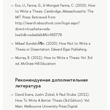
Eco, U., Farina, G., & Mongiat Farina, C. (2015). How
to Write a Thesis. Cambridge, Massachusetts: The
MIT Press. Retrieved from
http://search.ebscohost.com/login.aspx?
direct=true&site=eds-
live&db=edsebk&AN=963778
Mikael SundstrÃ¶m. (2020). How Not to Write a
Thesis or Dissertation. Edward Elgar Publishing.
Murray, R. (2011). How to Write a Thesis: Vol. 3rd
ed. McGraw-Hill Education.
Рекомендуемая дополнительная
литература
David Evans, Justin Zobel, & Paul Gruba. (2011).
How To Write A Better Thesis (3rd Edition): Vol.
Main. Melbourne University Press Digital.