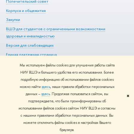
Попечительский совет
Пр
Корпуса и общежития
Пр
Закупки
Ди
ВШЭ для студентов с ограниченными возможностями
До
здоровья и инвалидностью
Ас
Версия для слабовидящих
Обр
Единая платежная страница
Мы используем файлы cookies для улучшения работы сайта
НИУ ВШЭ и большего удобства его использования. Более
подробную информацию об использовании файлов cookies
Редактору
можно найти
здесь
, наши правила обработки персональных
© НИУ ВШЭ 1993–2026
Адреса и контакты
Условия
данных –
здесь
. Продолжая пользоваться сайтом, вы
использования материалов
Политика конфиденциальности
Карта
✖
подтверждаете, что были проинформированы об
сайта
использовании файлов cookies сайтом НИУ ВШЭ и согласны
Шрифты HSE Sans и HSE Slab разработаны в
Школе дизайна НИУ
с нашими правилами обработки персональных данных. Вы
ВШЭ
можете отключить файлы cookies в настройках Вашего
браузера.