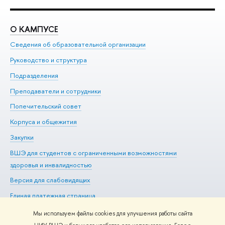
О КАМПУСЕ
О
Сведения об образовательной организации
Ме
Руководство и структура
Ме
Подразделения
До
Преподаватели и сотрудники
Ол
Попечительский совет
Пр
Корпуса и общежития
Пр
Закупки
Ди
ВШЭ для студентов с ограниченными возможностями
До
здоровья и инвалидностью
Ас
Версия для слабовидящих
Обр
Единая платежная страница
Мы используем файлы cookies для улучшения работы сайта