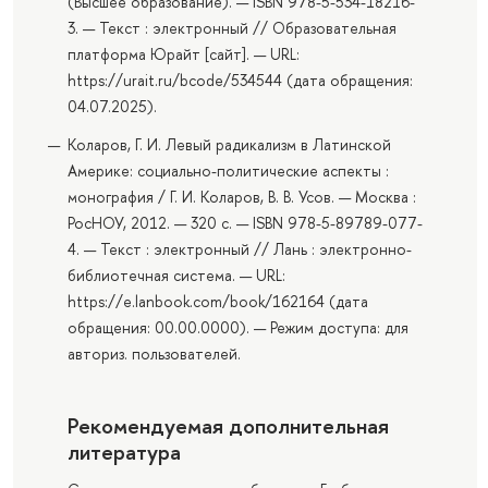
(Высшее образование). — ISBN 978-5-534-18216-
3. — Текст : электронный // Образовательная
платформа Юрайт [сайт]. — URL:
https://urait.ru/bcode/534544 (дата обращения:
04.07.2025).
Коларов, Г. И. Левый радикализм в Латинской
Америке: социально-политические аспекты :
монография / Г. И. Коларов, В. В. Усов. — Москва :
РосНОУ, 2012. — 320 с. — ISBN 978-5-89789-077-
4. — Текст : электронный // Лань : электронно-
библиотечная система. — URL:
https://e.lanbook.com/book/162164 (дата
обращения: 00.00.0000). — Режим доступа: для
авториз. пользователей.
Рекомендуемая дополнительная
литература