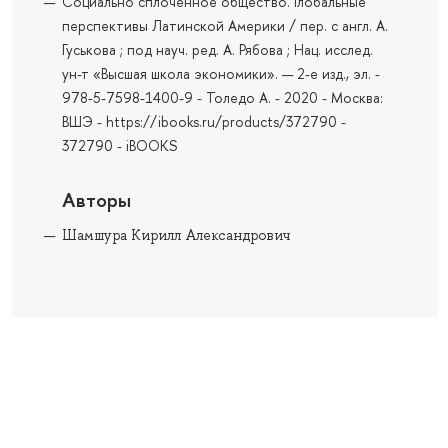
Социально сплоченное общество. Глобальные
перспективы Латинской Америки / пер. с англ. А.
Гуськова ; под науч. ред. А. Рябова ; Нац. исслед.
ун-т «Высшая школа экономики». — 2-е изд., эл. -
978-5-7598-1400-9 - Толедо А. - 2020 - Москва:
ВШЭ - https://ibooks.ru/products/372790 -
372790 - iBOOKS
Авторы
Шамшура Кирилл Александрович