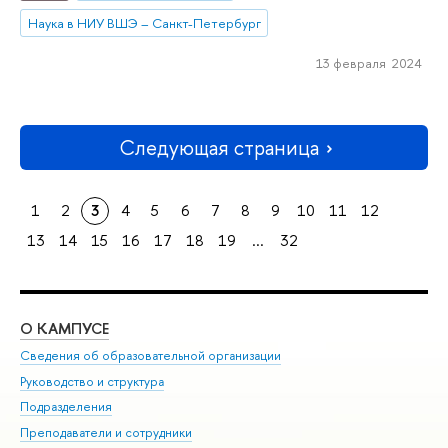
Наука в НИУ ВШЭ – Санкт-Петербург
13 февраля 2024
Следующая страница
1
2
3
4
5
6
7
8
9
10
11
12
13
14
15
16
17
18
19
...
32
О КАМПУСЕ
ОБ
Сведения об образовательной организации
Мер
Руководство и структура
Мер
Подразделения
Дов
Преподаватели и сотрудники
Ол