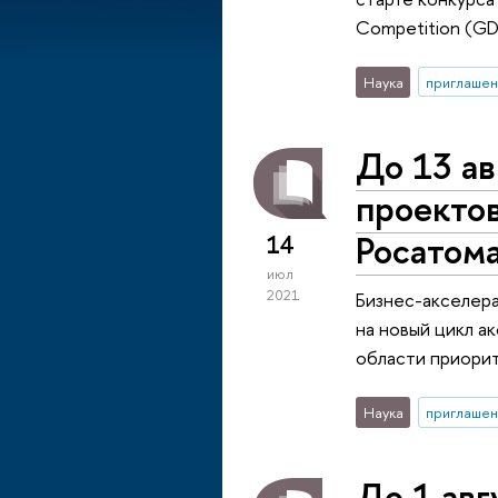
Competition (G
Наука
приглашен
До 13 ав
проекто
Росатом
14
июл
2021
Бизнес-акселер
на новый цикл а
области приорит
Наука
приглашен
До 1 авг