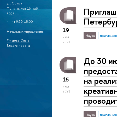
ул. Союза
Приглаш
Печатников 16, каб.
309б
Петербур
пн-пт 9:30-18:00
19
Начальник управления:
Наука
приглашен
июл
Фищева Ольга
2021
Владимировна
До 30 ию
предост
на реали
15
июл
креативн
2021
проводи
Наука
приглашен