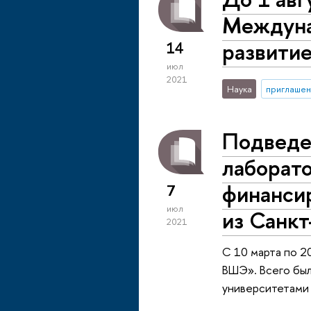
Междуна
развитие
14
июл
2021
Наука
приглашен
Подведе
лаборат
финансир
7
июл
из Санк
2021
С 10 марта по 2
ВШЭ». Всего был
университетами 