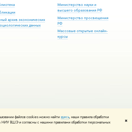
блиотека
Министерство науки и
высшего образования РФ
бликации
Министерство просвещения
иный архив экономических
РФ
социологических данных
Массовые открытые онлайн-
курсы
ьзовании файлов cookies можно найти
здесь
, наши правила обработки
и
Карта сайта
Редактору
✖
том НИУ ВШЭ и согласны с нашими правилами обработки персональных