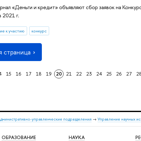
урнал «Деньги и кредит» объявляют сбор заявок на Конку
 2021 г.
ие к участию
конкурс
 страница
4
15
16
17
18
19
20
21
22
23
24
25
26
27
2
дминистративно-управленческие подразделения
→
Управление научных и
ОБРАЗОВАНИЕ
НАУКА
Р