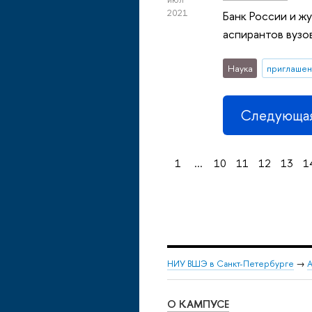
2021
Банк России и ж
аспирантов вузов
Наука
приглашен
Следующая
1
...
10
11
12
13
1
НИУ ВШЭ в Санкт-Петербурге
→
А
О КАМПУСЕ