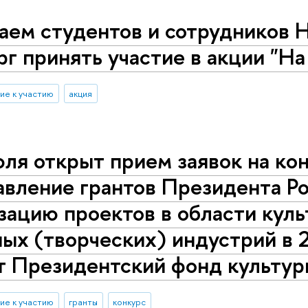
аем студентов и сотрудников 
г принять участие в акции "На
ие к участию
акция
ля открыт прием заявок на кон
авление грантов Президента Р
зацию проектов в области куль
ых (творческих) индустрий в 
т Президентский фонд культур
ие к участию
гранты
конкурс