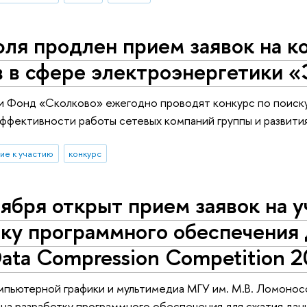
ля продлен прием заявок на к
в в сфере электроэнергетики 
 Фонд «Сколково» ежегодно проводят конкурс по поиску
ффективности работы сетевых компаний группы и развити
ие к участию
конкурс
ября открыт прием заявок на у
тку программного обеспечения
Data Compression Competition 
пьютерной графики и мультимедиа МГУ им. М.В. Ломонос
 на разработку программного обеспечения для сжатия данн