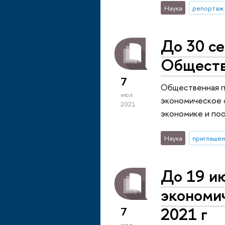
Наука
репортаж 
До 30 се
Обществ
7
Общественная п
июл
экономическое 
2021
экономике и по
Наука
приглашен
До 19 ию
экономич
2021 г
7
июл