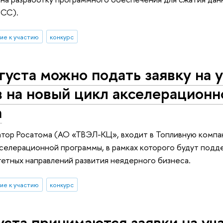
DCC).
ие к участию
конкурс
густа можно подать заявку на 
в на новый цикл акселерацион
а
атор Росатома (АО «ТВЭЛ-КЦ», входит в Топливную компа
кселерационной программы, в рамках которого будут под
етных направлений развития неядерного бизнеса.
ие к участию
конкурс
уста принимаются заявки на уч