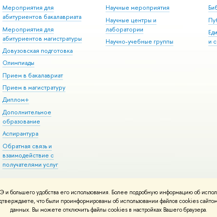
Мероприятия для
Научные мероприятия
Би
абитуриентов бакалавриата
Научные центры и
Пу
Мероприятия для
лаборатории
Ед
абитуриентов магистратуры
Научно-учебные группы
и 
Довузовская подготовка
Олимпиады
Прием в бакалавриат
Прием в магистратуру
Диплом+
Дополнительное
образование
Аспирантура
Обратная связь и
взаимодействие с
получателями услуг
 и большего удобства его использования. Более подробную информацию об испол
онтакты
Условия использования материалов
Политика конфиденциальност
подтверждаете, что были проинформированы об использовании файлов cookies сай
ботаны в
Школе дизайна НИУ ВШЭ
данных. Вы можете отключить файлы cookies в настройках Вашего браузера.