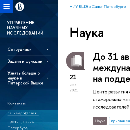
НИУ ВШЭ в Санкт-Петербурге
УПРАВЛЕНИЕ
Наука
НАУЧНЫХ
ИССЛЕДОВАНИЙ
Сотрудники
До 31 ав
Задачи и функции
междуна
Узнать больше о
на подд
21
науке в
Питерской Вышке
июл
2021
Центр развития
стажировки» нап
Контакты:
исследователей 
nauka-spb@hse.ru
Наука
приглашен
190121, Санкт-
Петербург,