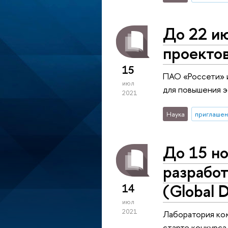
До 22 ию
проекто
15
ПАО «Россети» и
июл
для повышения э
2021
Наука
приглашен
До 15 но
разрабо
(Global 
14
июл
2021
Лаборатория ком
старте конкурса