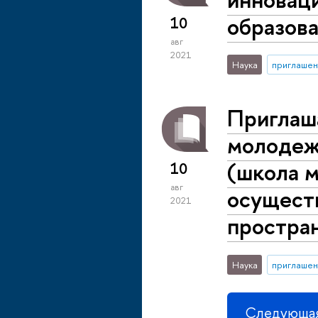
образова
10
авг
2021
Наука
приглашен
Приглаш
молодеж
(школа 
10
авг
осуществ
2021
простра
Наука
приглашен
Следующая