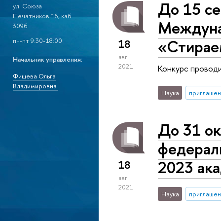
До 15 се
ул. Союза
Печатников 16, каб.
Междуна
309б
«Стирае
пн-пт 9:30-18:00
18
авг
Начальник управления:
2021
Конкурс проводи
Фищева Ольга
Владимировна
Наука
приглашен
До 31 о
федерал
2023 ак
18
авг
2021
Наука
приглашен