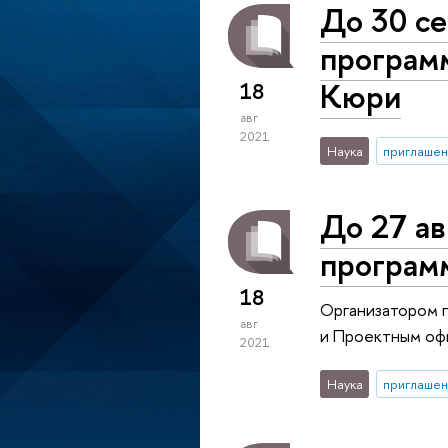
До 30 се
програм
Кюри
18
авг
2021
Наука
приглашен
До 27 ав
програм
18
Организатором п
авг
и Проектным оф
2021
Наука
приглашен