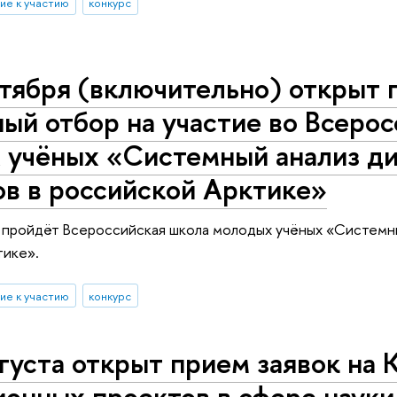
ие к участию
конкурс
тября (включительно) открыт 
ый отбор на участие во Всеро
 учёных «Системный анализ д
ов в российской Арктике»
 пройдёт Всероссийская школа молодых учёных «Системны
тике».
ие к участию
конкурс
густа открыт прием заявок на 
онных проектов в сфере науки