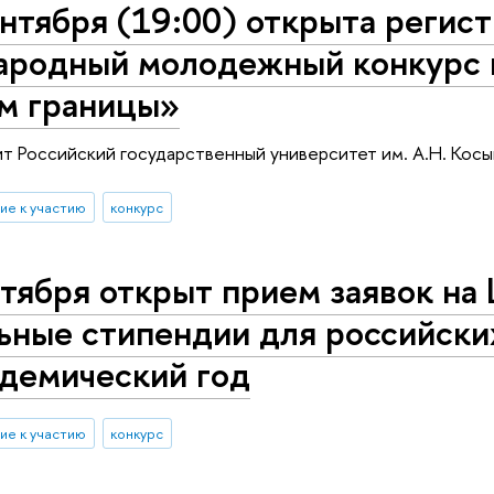
нтября (19:00) открыта регист
родный молодежный конкурс н
м границы»
т Российский государственный университет им. А.Н. Косы
ие к участию
конкурс
ктября открыт прием заявок н
ьные стипендии для российски
адемический год
ие к участию
конкурс