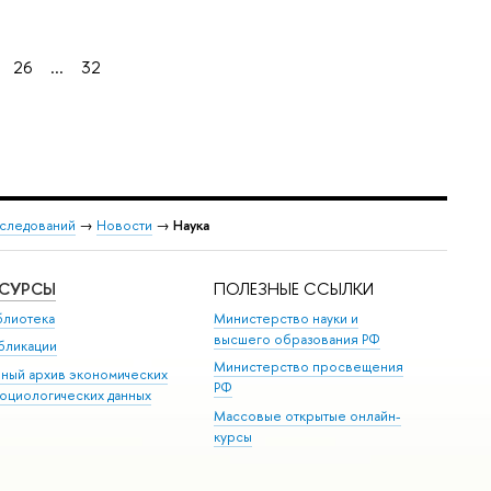
26
...
32
сследований
→
Новости
→
Наука
ЕСУРСЫ
ПОЛЕЗНЫЕ ССЫЛКИ
блиотека
Министерство науки и
высшего образования РФ
бликации
Министерство просвещения
иный архив экономических
РФ
социологических данных
Массовые открытые онлайн-
курсы