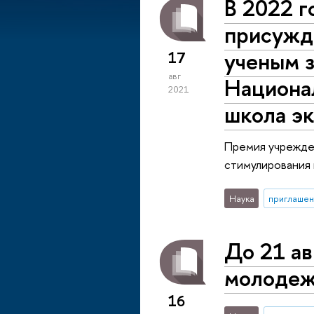
В 2022 
присужд
ученым з
17
авг
Национа
2021
школа э
Премия учрежден
стимулирования 
Наука
приглашен
До 21 ав
молодеж
16