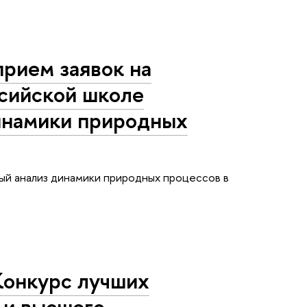
прием заявок на
ссийской школе
инамики природных
й анализ динамики природных процессов в
Конкурс лучших
 и высшего