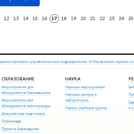
12
13
14
15
16
17
18
19
20
21
22
23
24
25
дминистративно-управленческие подразделения
→
Управление научных и
ОБРАЗОВАНИЕ
НАУКА
Р
Мероприятия для
Научные мероприятия
Би
абитуриентов бакалавриата
Научные центры и
Пу
Мероприятия для
лаборатории
Ед
абитуриентов магистратуры
Научно-учебные группы
и 
Довузовская подготовка
Олимпиады
Прием в бакалавриат