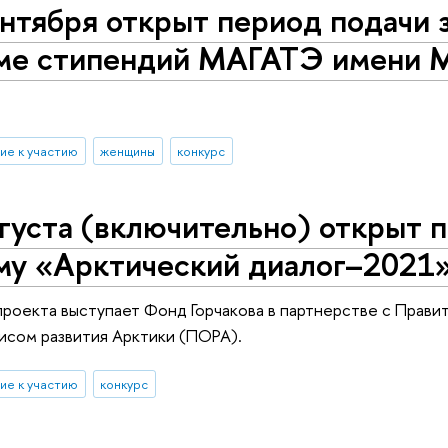
нтября открыт период подачи з
ме стипендий МАГАТЭ имени М
ие к участию
женщины
конкурс
густа (включительно) открыт п
му «Арктический диалог–2021»
роекта выступает Фонд Горчакова в партнерстве с Прав
исом развития Арктики (ПОРА).
ие к участию
конкурс