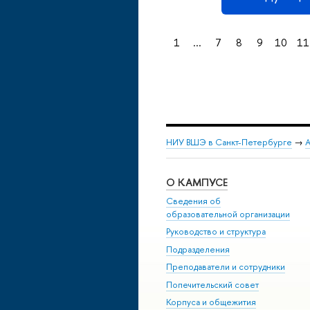
1
...
7
8
9
10
11
НИУ ВШЭ в Санкт-Петербурге
→
А
О КАМПУСЕ
Сведения об
образовательной организации
Руководство и структура
Подразделения
Преподаватели и сотрудники
Попечительский совет
Корпуса и общежития