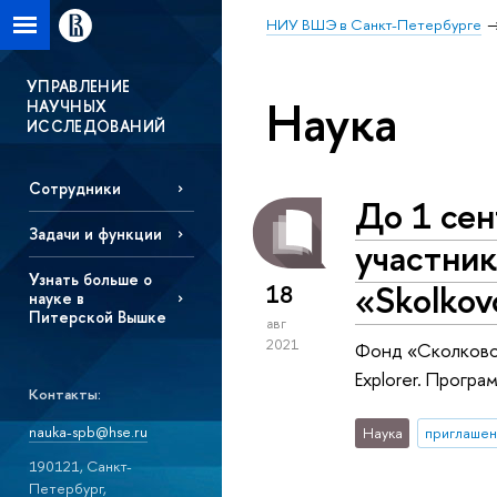
НИУ ВШЭ в Санкт-Петербурге
УПРАВЛЕНИЕ
Наука
НАУЧНЫХ
ИССЛЕДОВАНИЙ
Сотрудники
До 1 сен
Задачи и функции
участник
Узнать больше о
«Skolkov
18
науке в
Питерской Вышке
авг
2021
Фонд «Сколково»
Explorer. Прогр
Контакты:
nauka-spb@hse.ru
Наука
приглашен
190121, Санкт-
Петербург,