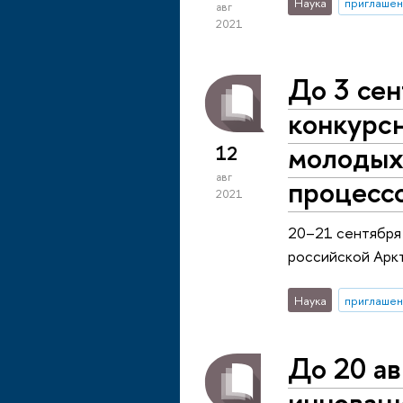
Наука
приглашен
авг
2021
До 3 сен
конкурсн
молодых
12
авг
процесс
2021
20–21 сентября
российской Арк
Наука
приглашен
До 20 ав
инноваци