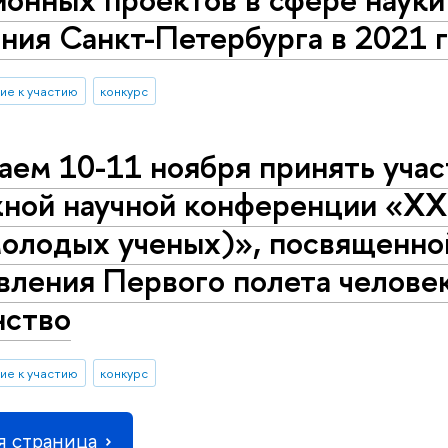
ния Санкт-Петербурга в 2021 
ие к участию
конкурс
аем 10-11 ноября принять уча
ной научной конференции «XX 
молодых ученых)», посвященно
ления Первого полета человек
нство
ие к участию
конкурс
 страница