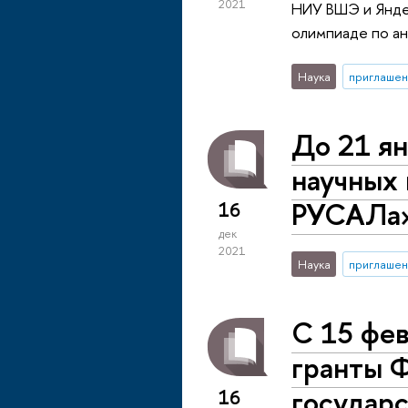
2021
НИУ ВШЭ и Яндек
олимпиаде по ан
Наука
приглашен
До 21 ян
научных
РУСАЛа
16
дек
2021
Наука
приглашен
С 15 фев
гранты 
государс
16