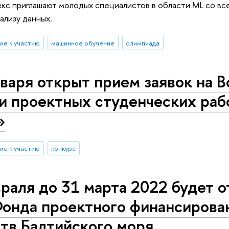
с приглашают молодых специалистов в области ML со все
ализу данных.
ие к участию
машинное обучение
олимпиада
варя открыт прием заявок на 
 и проектных студенческих ра
»
ие к участию
конкурс
раля до 31 марта 2022 будет о
Фонда проектного финансирова
тв Балтийского моря