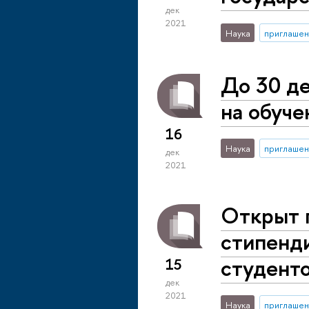
дек
2021
Наука
приглашен
До 30 де
на обуче
16
Наука
приглашен
дек
2021
Открыт п
стипенд
студент
15
дек
2021
Наука
приглашен