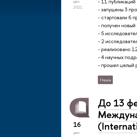
- 11 публикаций
дек
2021
- запущены 3 пр
- стартовали 6 
- получен новый
- 5 исследовате
- 2 исследовате
- реализовано 
- 4 научных под
- прошел целый 
Наука
До 13 фе
Междуна
(Internat
16
дек