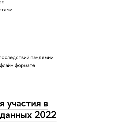
ре
етами
 последствий пандемии
офлайн формате
я участия в
 данных 2022