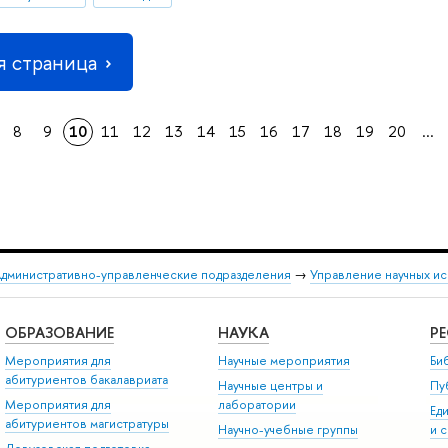
 страница
8
9
10
11
12
13
14
15
16
17
18
19
20
...
дминистративно-управленческие подразделения
→
Управление научных и
ОБРАЗОВАНИЕ
НАУКА
Р
Мероприятия для
Научные мероприятия
Би
абитуриентов бакалавриата
Научные центры и
Пу
Мероприятия для
лаборатории
Ед
абитуриентов магистратуры
Научно-учебные группы
и 