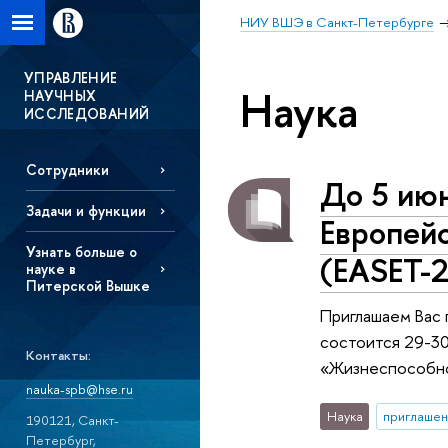
НИУ ВШЭ в Санкт-Петербурге
УПРАВЛЕНИЕ
Наука
НАУЧНЫХ
ИССЛЕДОВАНИЙ
Сотрудники
До 5 июн
Задачи и функции
Европей
Узнать больше о
(EASET-
науке в
Питерской Вышке
Приглашаем Вас 
состоится 29-30
Контакты:
«Жизнеспособно
nauka-spb@hse.ru
Наука
приглашен
190121, Санкт-
Петербург,