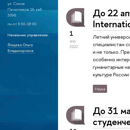
ул. Союза
До 22 а
Печатников 16, каб.
309б
Internat
пн-пт 9:30-18:00
1
Начальник управления:
Летний универси
апр
специалистам со
Фищева Ольга
2022
Владимировна
и не только. Пр
особенно интере
гуманитарные на
культуре России 
Наука
До 31 ма
студенч