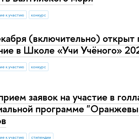
ие к участию
конкурс
кабря (включительно) открыт 
ние в Школе «Учи Учёного» 20
ие к участию
конкурс
рием заявок на участие в гол
иальной программе "Оранжевы
ов
ие к участию
стипендии