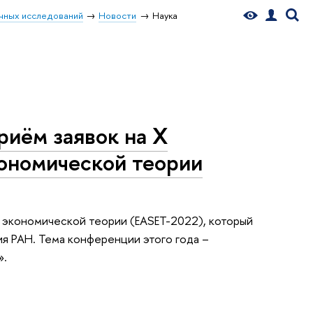
чных исследований
Новости
Наука
риём заявок на X
кономической теории
о экономической теории (EASET-2022), который
ия РАН. Тема конференции этого года –
».