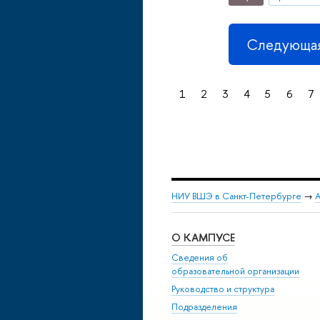
Следующая
1
2
3
4
5
6
7
НИУ ВШЭ в Санкт-Петербурге
→
А
О КАМПУСЕ
Сведения об
образовательной организации
Руководство и структура
Подразделения