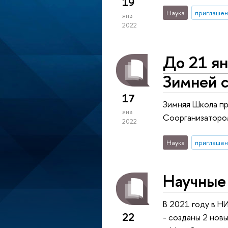
19
Наука
приглашен
янв
2022
До 21 ян
Зимней 
17
Зимняя Школа пр
янв
Соорганизаторо
2022
Наука
приглашен
Научные
В 2021 году в Н
22
- созданы 2 нов