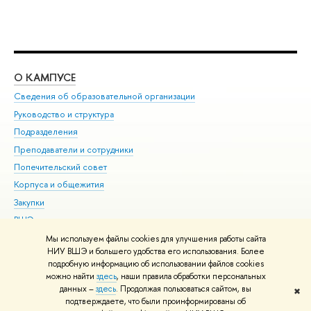
О КАМПУСЕ
ОБ
Сведения об образовательной организации
Мер
Руководство и структура
Мер
Подразделения
Дов
Преподаватели и сотрудники
Ол
Попечительский совет
При
Корпуса и общежития
При
Закупки
Ди
ВШЭ для студентов с ограниченными возможностями
До
здоровья и инвалидностью
Ас
Мы используем файлы cookies для улучшения работы сайта
Версия для слабовидящих
НИУ ВШЭ и большего удобства его использования. Более
Обр
подробную информацию об использовании файлов cookies
Единая платежная страница
можно найти
здесь
, наши правила обработки персональных
данных –
здесь
. Продолжая пользоваться сайтом, вы
✖
Редактору
подтверждаете, что были проинформированы об