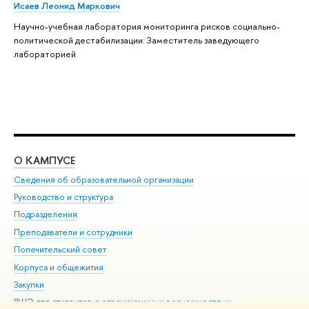
Исаев Леонид Маркович
Научно-учебная лаборатория мониторинга рисков социально-
политической дестабилизации: Заместитель заведующего
лабораторией
О КАМПУСЕ
ОБ
Сведения об образовательной организации
Мер
Руководство и структура
Мер
Подразделения
Дов
Преподаватели и сотрудники
Ол
Попечительский совет
При
Корпуса и общежития
При
Закупки
Ди
ВШЭ для студентов с ограниченными возможностями
До