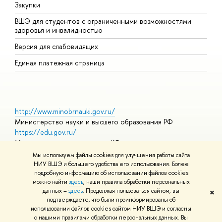
Закупки
Д
ВШЭ для студентов с ограниченными возможностями
Д
здоровья и инвалидностью
А
Версия для слабовидящих
О
Единая платежная страница
http://www.minobrnauki.gov.ru/
Министерство науки и высшего образования РФ
https://edu.gov.ru/
Министерство просвещения РФ
https://elearning.hse.ru/mooc
Мы используем файлы cookies для улучшения работы сайта
Массовые открытые онлайн-курсы
НИУ ВШЭ и большего удобства его использования. Более
подробную информацию об использовании файлов cookies
можно найти
здесь
, наши правила обработки персональных
данных –
здесь
. Продолжая пользоваться сайтом, вы
✖
© НИУ ВШЭ 1993–2026
Адреса и контакты
Условия
подтверждаете, что были проинформированы об
использования материалов
Политика конфиденциальности
Карта
использовании файлов cookies сайтом НИУ ВШЭ и согласны
сайта
с нашими правилами обработки персональных данных. Вы