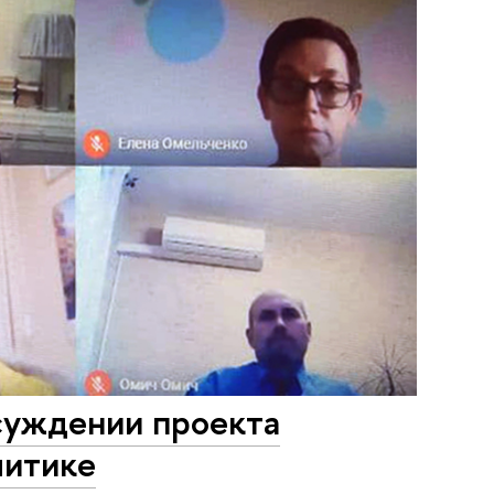
суждении проекта
литике