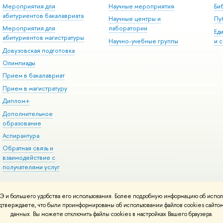
Мероприятия для
Научные мероприятия
Би
абитуриентов бакалавриата
Научные центры и
Пу
Мероприятия для
лаборатории
Ед
абитуриентов магистратуры
Научно-учебные группы
и 
Довузовская подготовка
Олимпиады
Прием в бакалавриат
Прием в магистратуру
Диплом+
Дополнительное
образование
Аспирантура
Обратная связь и
взаимодействие с
получателями услуг
 и большего удобства его использования. Более подробную информацию об испол
онтакты
Условия использования материалов
Политика конфиденциальност
подтверждаете, что были проинформированы об использовании файлов cookies сай
ботаны в
Школе дизайна НИУ ВШЭ
данных. Вы можете отключить файлы cookies в настройках Вашего браузера.