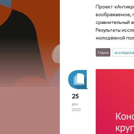
Проект «Антикри
воображаемое, п
сравнительный а
Результаты иссл
молодёжной пол
Наука
исследова
25
дек
2020