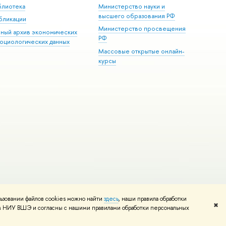
блиотека
Министерство науки и
высшего образования РФ
бликации
Министерство просвещения
иный архив экономических
РФ
социологических данных
Массовые открытые онлайн-
курсы
ьзовании файлов cookies можно найти
здесь
, наши правила обработки
и
Карта сайта
Редактору
✖
том НИУ ВШЭ и согласны с нашими правилами обработки персональных