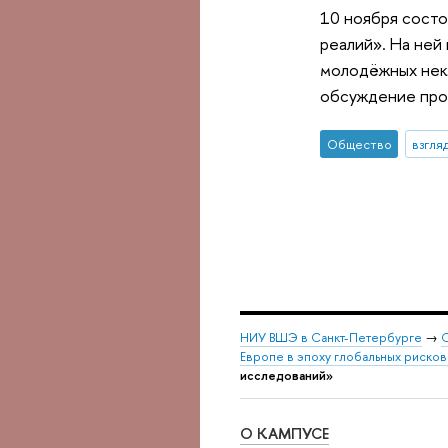
10 ноября состо
реалий». На ней
молодёжных неко
обсуждение про
Общество
взгля
НИУ ВШЭ в Санкт-Петербурге
→
С
Европе в эпоху глобальных риско
исследований»
О КАМПУСЕ