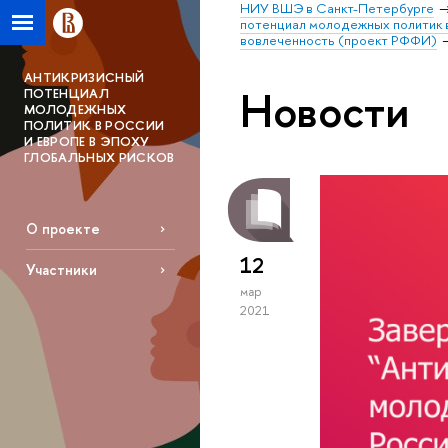
НИУ ВШЭ в Санкт-Петербурге
потенциал молодежных политик в
вовлеченность (проект РФФИ)
АНТИКРИЗИСНЫЙ
Новости
ПОТЕНЦИАЛ
МОЛОДЕЖНЫХ
ПОЛИТИК В РОССИИ
И ЕВРОПЕ В ЭПОХУ
ГЛОБАЛЬНЫХ РИСКОВ
О проекте
12
Участники
мар
2021