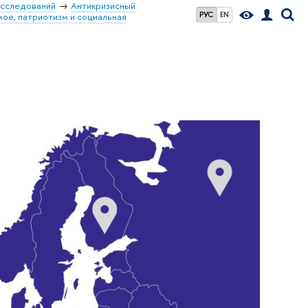
сследований
Антикризисный
РУС
EN
мое, патриотизм и социальная