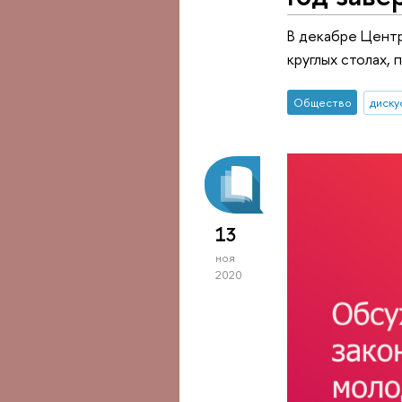
В декабре Центр
круглых столах,
Общество
диску
13
ноя
2020